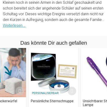
Kleinen noch in seinen Armen in den Schlaf geschaukelt und
schon bereitet sich der angehende Schüler auf seinen ersten
Schultag vor. Dieses wichtige Ereignis versetzt dann nicht nur
den Kurzen in Aufregung, sondern auch die gesamte Familie.
Schließlich wird jetzt die traditionelle Schultüte vorbereitet
Weiterlesen ...
und mit den dazugehörigen Süßigkeiten und kleinen
Präsenten befüllt, die Schulsachen werden eingekauft und
Das könnte Dir auch gefallen
und und... Manche Eltern veranstalten sogar eine kleine Feier,
um diesen wichtigen Schritt zu zelebrieren und da dürfen
natürlich auch die passenden Geschenke nicht fehlen. Wie
wäre es denn mit einem personalisierten Malkasten Set mit
Holzkoffer zur Einschulung?
Mit dem 67-teiligen Malset bekommt der angehende Schüler
alles, was er für das Ausleben seiner Kreativität braucht:
einen 30-blättrigen Malblock in DIN A4 Format, ein Lineal mit
PERSONALISIERBAR
Bleistift, Radiergummi und Pinsel sowie auch einen
Wasserfarbkasten mit Bunt-, Filz-, Öl-Pastell- und
uckerwürfel
Persönliche Sternschnuppe
Unsichtbarer St
Lampe
Wachsmalkreidestiften! All die praktischen Malutensilien sind