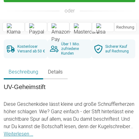
oder
Rechnung
Über 1 Mio.
Kostenloser
Sicherer Kauf
zufriedene
Versand ab 50 €
auf Rechnung
Kunden
Beschreibung
Details
UV-Geheimstift
Diese Geschenkidee lässt kleine und große Schnüfflerherzen
höher schlagen. Wie? Ganz einfach - der Stift hinterlässt eine
unsichtbare Spur auf allem, was Du damit beschriftest. Und
nur Du kannst die Botschaft lesen, denn der Kugelschreiber
schreibt mit einer Spezialflüssigkeit, die wiederum nur mit
Weiterlesen ...