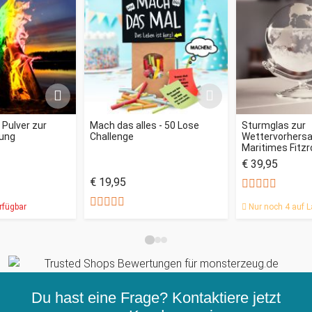
- Pulver zur
Mach das alles - 50 Lose
Sturmglas zur
ung
Challenge
Wettervorhersag
Maritimes Fitz
€ 39,95
€ 19,95
rfügbar
Nur noch 4 auf L
Du hast eine Frage? Kontaktiere jetzt