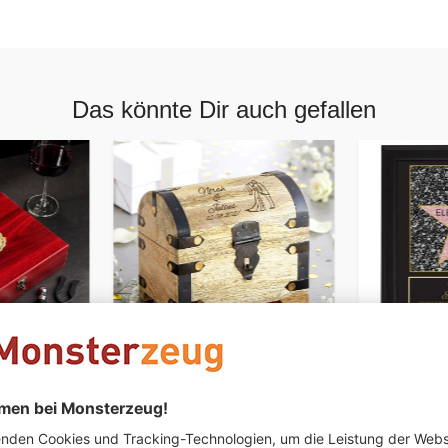
Das könnte Dir auch gefallen
PERSONALISIERBAR
PERSONALIS
 Set mit
Geld Schatztruhe zur
Star of Fa
eit -
Hochzeit - Silhouette
Hochzeits