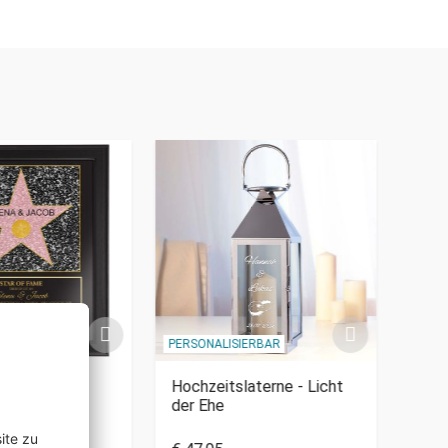
IERBAR
PERSONALISIERBAR
PERSO
me -
Hochzeitslaterne - Licht
Magi
bild
der Ehe
Hoch