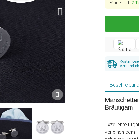
⚡Innerhalb
2 T
Kostenlose
Versand ab
Beschreibun
Manschetten
Bräutigam
Exzellente Erg
verleihen dem H