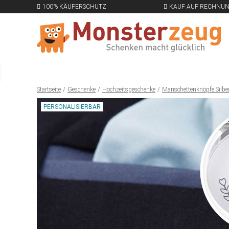
100% KÄUFERSCHUTZ
KAUF AUF RECHNU
Startseite
Geschenke
Hochzeitsgeschenke
Manschettenknöpfe Silber 
PERSONALISIERBAR