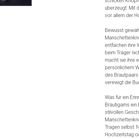
schicken Knöpfe
überzeugt. Mit
vor allem der H
Bewusst gewählt
Manschettenknöp
entfachen ihre W
beim Träger nich
macht sie ihre 
persönlichem W
des Brautpaars 
verewigt die Bu
Was für ein Eri
Bräutigams ein E
stilvollen Gesc
Manschettenknö
Tragen selbst. 
Hochzeitstag od