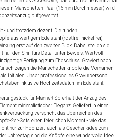
 ein beliebtes Accessoire, das durch seine Neutralität
 diesem Manschetten-Paar (16 mm Durchmesser) wird
ochzeitsanzug aufgewertet...
 - und trotzdem dezent. Die runden
fe aus wertigem Edelstahl (rostfrei, nickelfrei)
irkung erst auf den zweiten Blick. Dabei stellen sie
t nur den Sinn fürs Detail unter Beweis: Wertvoll
einzigartige Fertigung zum Eheschluss. Graviert nach
unsch zeigen die Manschettenknöpfe die Vornamen
als Initialen. Unser professionelles Gravurpersonal
chstaben inklusive Hochzeitsdatum im Edelstahl.
nnerungsstück für Männer! So erhält der Anzug des
lement minimalistischer Eleganz. Geliefert in einer
henkverpackung verspricht das Überreichen des
pfe-2er-Sets einen feierlichen Moment - wie das
Nicht nur zur Hochzeit, auch als Geschenkidee zum
er Jahrestag sind die Knöpfe eine wundervolle Idee.