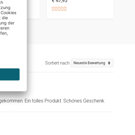
€ 47,95
€ 19
Sortiert nach
op)
gekommen. Ein tolles Produkt. Schönes Geschenk.