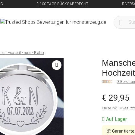
NG
100 TAGE RÜCKGABERECHT
VERS
zur Hochzeit - rund - Blätter
Manschet
Hochzeit 
3 Bewertu
€ 29,95
Preise inkl. MwSt. zz
Auf Lager
📦
Garantierte