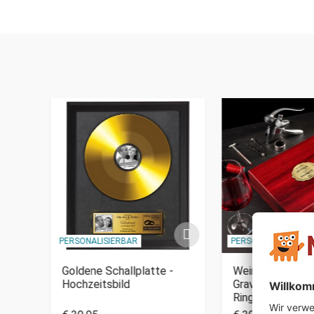
PERSONALISIERBAR
PERSONALISIERBAR
 -
Goldene Schallplatte -
Wein Sommelier
Hochzeitsbild
Gravur zur Hochz
Ringe