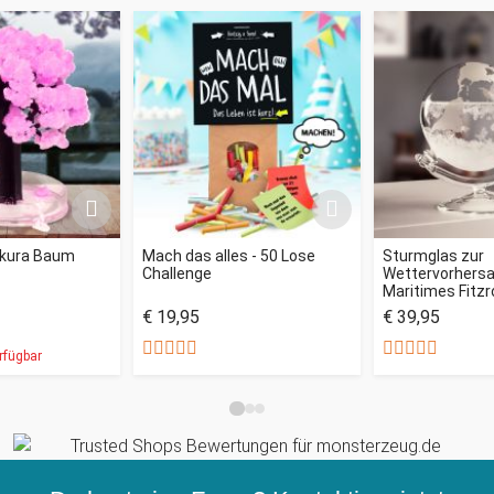
akura Baum
Mach das alles - 50 Lose
Sturmglas zur
Challenge
Wettervorhersag
Maritimes Fitz
€ 19,95
€ 39,95
rfügbar