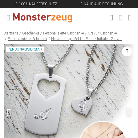
100% KÄUFERSCHUTZ
KAUF AUF RECHNUNG
MENÜ SCHLIESSEN
EN
Startseite
Geschenke
Personalisierte Geschenke
Gravur-Geschenke
Personalisierter Schmuck
Herzanhänger Set für Paare - Initialen Gravur
PERSONALISIERBAR