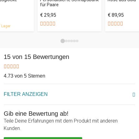
für Paare
Schatz eine ganz besondere Freude bereiten und zeigen, wie
viel er/sie Dir bedeutet!
€ 29,95
€ 89,95
 Lager
15 von 15 Bewertungen
4.73 von 5 Sternen
FILTER ANZEIGEN
Gib eine Bewertung ab!
Teile Deine Erfahrungen mit dem Produkt mit anderen
Kunden.