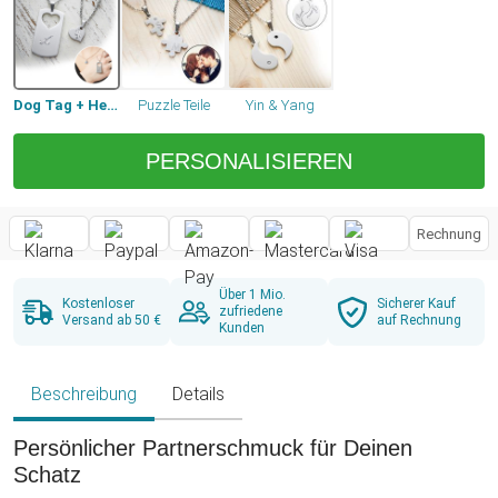
Dog Tag + Herz
Puzzle Teile
Yin & Yang
PERSONALISIEREN
Rechnung
Über 1 Mio.
Kostenloser
Sicherer Kauf
zufriedene
Versand ab 50 €
auf Rechnung
Kunden
Beschreibung
Details
Persönlicher Partnerschmuck für Deinen
Schatz