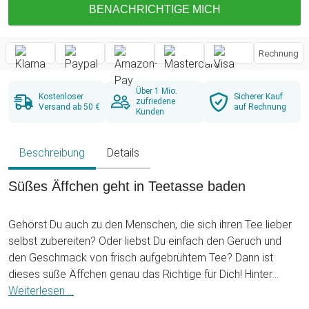
BENACHRICHTIGE MICH
Rechnung
Über 1 Mio.
Kostenloser
Sicherer Kauf
zufriedene
Versand ab 50 €
auf Rechnung
Kunden
Beschreibung
Details
Süßes Äffchen geht in Teetasse baden
Gehörst Du auch zu den Menschen, die sich ihren Tee lieber
selbst zubereiten? Oder liebst Du einfach den Geruch und
den Geschmack von frisch aufgebrühtem Tee? Dann ist
dieses süße Äffchen genau das Richtige für Dich! Hinter
diesem possierlichen Tierchen verbirgt sich nämlich eine
Weiterlesen ...
geniale Idee. Du musst nur den Bauch öffnen und schon