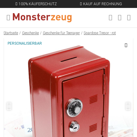
100% KÄUFERSCHUTZ
KAUF AUF RECHNUNG
MENÜ SCHLIESSEN
EN
Startseite
Geschenke
Geschenke für Teenager
Spardose Tresor - rot
PERSONALISIERBAR