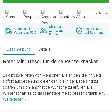
Rechnung
Über 1 Mio.
Kostenloser
Sicherer Kauf
zufriedene
Versand ab 50 €
auf Rechnung
Kunden
Beschreibung
Details
Roter Mini Tresor für kleine Panzerknacker
Es gibt zwei Arten von Menschen: Diejenigen, die ihr Geld
sofort ausgeben und diejenigen, die in der Lage sind zu
sparen, um sich langfristige Wünsche zu erfüllen. Die
Wissenschaft zeigt, dass letztere meist besser organisiert,
disziplinierter und dadurch letztendlich erfolgreicher sind als
Weiterlesen ...
die erste Gruppe. Genau deshalb ist es sinnvoll, Kindern und
Jugendlichen, aber auch Erwachsenen diese Fähigkeit