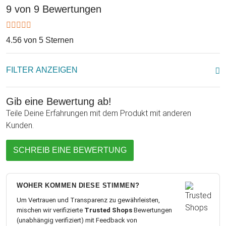
wodurch dieser personalisiert und somit einzigartig wird! Als
9 von 9 Bewertungen
absolut kreatives Geldgeschenk zur Kommunion,
Konfirmation, Jugendweihe oder anderen Anlässen ist das
eine wirklich ausgefallene Idee - denn persönliche
4.56 von 5 Sternen
Geschenke sind immernoch die besten!
FILTER ANZEIGEN
Gib eine Bewertung ab!
Teile Deine Erfahrungen mit dem Produkt mit anderen
Kunden.
SCHREIB EINE BEWERTUNG
WOHER KOMMEN DIESE STIMMEN?
Um Vertrauen und Transparenz zu gewährleisten,
mischen wir verifizierte
Trusted Shops
Bewertungen
(unabhängig verifiziert) mit Feedback von