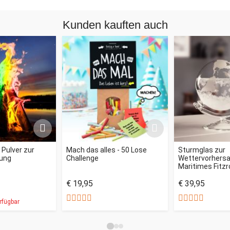
Kunden kauften auch
- Pulver zur
Mach das alles - 50 Lose
Sturmglas zur
ung
Challenge
Wettervorhersag
Maritimes Fitz
€ 19,95
€ 39,95
rfügbar