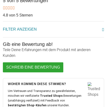
5 von 5 Bewertungen
dazugehörige Textfeld ein und schon wird das Müsli
Vorratsglas extra für Dich personalisiert. Perfekt zum
4.8 von 5 Sternen
Verschenken für echte Müsli-Fanatiker am Frühstückstisch!
Passend zum Inhalt ziert zusätzlich ein Ährenmotiv sowie der
Schriftzug "Mega Müsli Mix" das Glas. Ob zur
FILTER ANZEIGEN
Selbstanschaffung oder zum Verschenken zu Weihnachten
oder zum Geburtstag, unser Müsliglas mit Gravur wird zum
Gib eine Bewertung ab!
Hingucker einer jeden Vorratskammer!
Teile Deine Erfahrungen mit dem Produkt mit anderen
Kunden.
SCHREIB EINE BEWERTUNG
WOHER KOMMEN DIESE STIMMEN?
Um Vertrauen und Transparenz zu gewährleisten,
mischen wir verifizierte
Trusted Shops
Bewertungen
(unabhängig verifiziert) mit Feedback von
bestätigten Shop-Käufen
unserer Kunden.