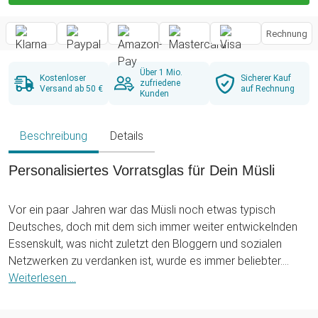
Rechnung
Über 1 Mio.
Kostenloser
Sicherer Kauf
zufriedene
Versand ab 50 €
auf Rechnung
Kunden
Beschreibung
Details
Personalisiertes Vorratsglas für Dein Müsli
Vor ein paar Jahren war das Müsli noch etwas typisch
Deutsches, doch mit dem sich immer weiter entwickelnden
Essenskult, was nicht zuletzt den Bloggern und sozialen
Netzwerken zu verdanken ist, wurde es immer beliebter.
Heutzutage gibt es Müslikombinationen, bei denen unsere
Weiterlesen ...
Großeltern nur noch den Kopf schütteln können. Dabei gibt
es nur eine Regel: Erlaubt ist, was einem schmeckt und gut