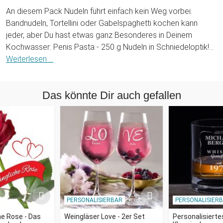
An diesem Pack Nudeln führt einfach kein Weg vorbei.
Bandnudeln, Tortellini oder Gabelspaghetti kochen kann
jeder, aber Du hast etwas ganz Besonderes in Deinem
Kochwasser: Penis Pasta - 250 g Nudeln in Schniedeloptik!
Und wenn sie heiß werden, werden sie größer. Na wenn uns
Weiterlesen ...
das nicht bekannt vorkommt.
Das könnte Dir auch gefallen
Ja, die kann und soll man wirklich essen! Kredenze ein
köstliches Gericht aus diesen schmackhaften, zweifarbigen
Hartweizengrieß-Nudeln mit Paprikanote. Da werden Deine
Freunde nicht schlecht staunen, wenn sie auf ihren Teller
schauen. Auch die bessere Hälfte wird sich über solch ein
romantisches Dinner bestimmt freuen. Und falls Kinder am
Tisch sitzen, sind das eben Raketennudeln.
Pasta à la penis - so sexy hast Du noch nicht gespeist. Die
PERSONALISIERBAR
PERSONALISIER
markante aber trotzdem dezente Form betont besonders
Länge und Umfang dieses wohlgeratenen Körperteils. Auch
e Rose - Das
Weingläser Love - 2er Set
Personalisierte