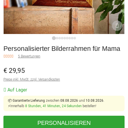
1
2
3
4
5
6
7
8
9
Personalisierter Bilderrahmen für Mama
5 Bewertungen
€ 29,95
Preise inkl. MwSt. zzgl. Versandkosten
Auf Lager
📦
Garantierte Lieferung
zwischen
08.08.2026
und
10.08.2026.
⚡Innerhalb
8 Stunden, 41 Minuten, 24 Sekunden
bestellen!
PERSONALISIEREN