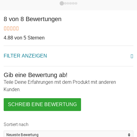
Du über die eigene Idealfigur denken solltest und wem man
eigentlich gerecht werden muss außer sich selbst. Das Buch
bietet nicht nur stumpfes Lesen, sondern hin und wieder
8 von 8 Bewertungen
sogar Möglichkeiten zur Interkation durch Ankreuzen oder
Ausfüllen. Schließlich sollst Du die Inhalte auch auf Dich
anwenden können. Geniales Buch zum Runterschmökern,
4.88 von 5 Sternen
besonders für Frauen! Herrlich formuliert, oft zum
Schmunzeln und mit entspannter Message.
FILTER ANZEIGEN
Gib eine Bewertung ab!
Teile Deine Erfahrungen mit dem Produkt mit anderen
Kunden.
SCHREIB EINE BEWERTUNG
Sortiert nach