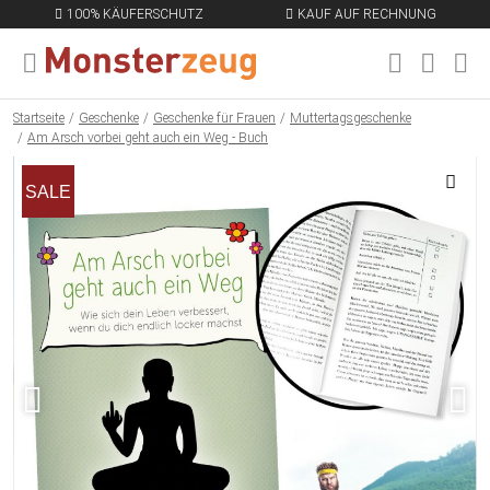
100% KÄUFERSCHUTZ
KAUF AUF RECHNUNG
MENÜ SCHLIESSEN
EN
Startseite
Geschenke
Geschenke für Frauen
Muttertagsgeschenke
Am Arsch vorbei geht auch ein Weg - Buch
SALE