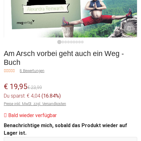
1
2
3
4
5
6
7
8
9
Am Arsch vorbei geht auch ein Weg -
Buch
8 Bewertungen
€ 19,95
€ 23,99
Du sparst: € 4,04
(16.84%)
Preise inkl. MwSt. zzgl. Versandkosten
Bald wieder verfügbar
Benachrichtige mich, sobald das Produkt wieder auf
Lager ist.