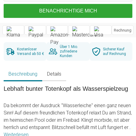
BENACHRICHTIGE MICH
Rechnung
Über 1 Mio.
Kostenloser
Sicherer Kauf
zufriedene
Versand ab 50 €
auf Rechnung
Kunden
Beschreibung
Details
Lebhaft bunter Totenkopf als Wasserspielzeug
Da bekommt der Ausdruck "Wasserleiche" einen ganz neuen
Sinn! Auf diesem freundlichen Totenkopf relaxt Du am Strand,
im heimischen Pool oder im Freibad. Klingt morbide, ist aber
herrlich und entspannt. Blitzschnell befüllt mit Luft fungiert er
als Deine XXL Luftmatratze an heißen Tagen.
Weiterlesen ...