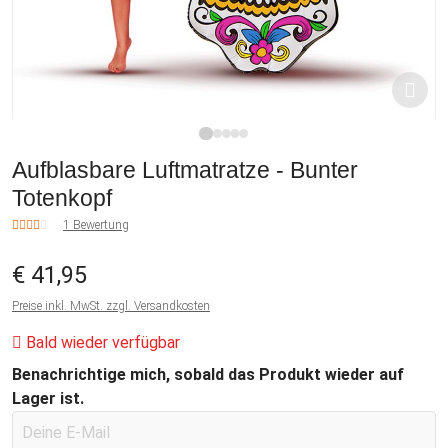
1
2
3
4
5
Aufblasbare Luftmatratze - Bunter
Totenkopf
1 Bewertung
€ 41,95
Preise inkl. MwSt. zzgl. Versandkosten
Bald wieder verfügbar
Benachrichtige mich, sobald das Produkt wieder auf
Lager ist.