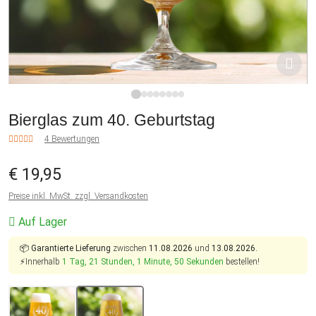
1
2
3
4
5
6
7
8
Bierglas zum 40. Geburtstag
4 Bewertungen
€ 19,95
Preise inkl. MwSt. zzgl. Versandkosten
Auf Lager
📦
Garantierte Lieferung
zwischen
11.08.2026
und
13.08.2026.
⚡Innerhalb
1 Tag, 21 Stunden, 1 Minute, 49 Sekunden
bestellen!