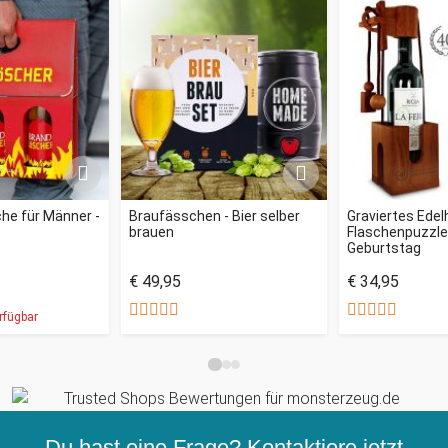
he für Männer -
Braufässchen - Bier selber
Graviertes Edel
brauen
Flaschenpuzzl
Geburtstag
€ 49,95
€ 34,95
rfügbar
Du hast eine Frage? Kontaktiere jetzt