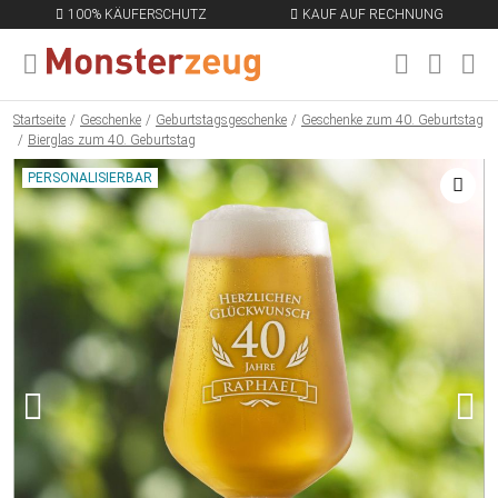
100% KÄUFERSCHUTZ
KAUF AUF RECHNUNG
MENÜ SCHLIESSEN
EN
Startseite
Geschenke
Geburtstagsgeschenke
Geschenke zum 40. Geburtstag
Bierglas zum 40. Geburtstag
PERSONALISIERBAR