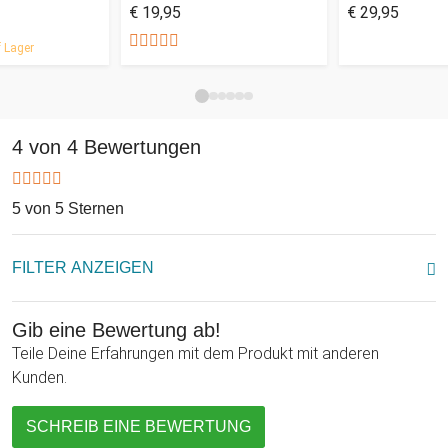
€ 19,95
€ 29,95
Prima Geschenk zum runden 40. Geburtstag! Prost!
 Lager
4 von 4 Bewertungen
5 von 5 Sternen
FILTER ANZEIGEN
Gib eine Bewertung ab!
Teile Deine Erfahrungen mit dem Produkt mit anderen
Kunden.
SCHREIB EINE BEWERTUNG