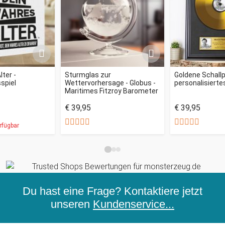
lter -
Sturmglas zur
Goldene Schallp
spiel
Wettervorhersage - Globus -
personalisiertes
Maritimes Fitzroy Barometer
€ 39,95
€ 39,95
rfügbar
Du hast eine Frage? Kontaktiere jetzt
unseren
Kundenservice...