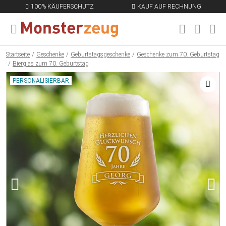
100% KÄUFERSCHUTZ
KAUF AUF RECHNUNG
MENÜ SCHLIESSEN
EN
Startseite
Geschenke
Geburtstagsgeschenke
Geschenke zum 70. Geburtstag
Bierglas zum 70. Geburtstag
PERSONALISIERBAR