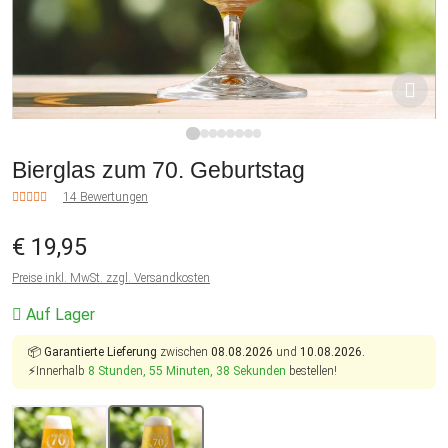
1
2
3
4
5
6
7
8
Bierglas zum 70. Geburtstag
14 Bewertungen
€ 19,95
Preise inkl. MwSt. zzgl. Versandkosten
Auf Lager
📦
Garantierte Lieferung
zwischen
08.08.2026
und
10.08.2026.
⚡Innerhalb
8 Stunden, 55 Minuten, 37 Sekunden
bestellen!