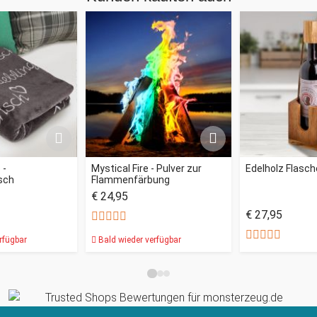
 -
Mystical Fire - Pulver zur
Edelholz Flasc
sch
Flammenfärbung
€ 24,95
€ 27,95
rfügbar
Bald wieder verfügbar