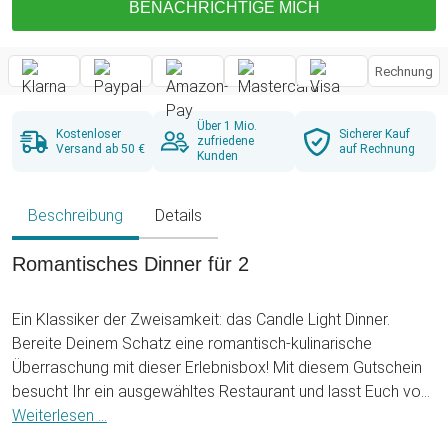
BENACHRICHTIGE MICH
Rechnung
Über 1 Mio.
Kostenloser
Sicherer Kauf
zufriedene
Versand ab 50 €
auf Rechnung
Kunden
Beschreibung
Details
Romantisches Dinner für 2
Ein Klassiker der Zweisamkeit: das Candle Light Dinner.
Bereite Deinem Schatz eine romantisch-kulinarische
Überraschung mit dieser Erlebnisbox! Mit diesem Gutschein
besucht Ihr ein ausgewähltes Restaurant und lasst Euch von
den dortigen Meisterköchen verwöhnen. Ein köstliches 4-
Weiterlesen ...
Gänge-Menü für zwei Personen, das keine Wünsche offen