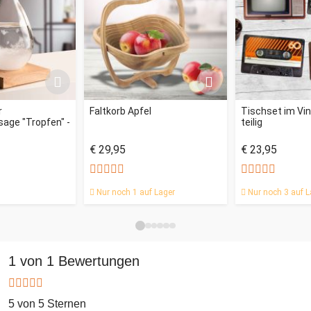
sich aber gleichzeitig auch hervorragend als
Muttertagsgeschenk oder als besonderes Dankeschön
Geschenk zu vielen Anlässen.
r
Faltkorb Apfel
Tischset im Vin
age "Tropfen" -
teilig
€ 29,95
€ 23,95
Nur noch 1 auf Lager
Nur noch 3 auf L
1 von 1 Bewertungen
5 von 5 Sternen