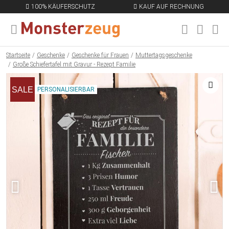
100% KÄUFERSCHUTZ
KAUF AUF RECHNUNG
MENÜ SCHLIESSEN
EN
Startseite
Geschenke
Geschenke für Frauen
Muttertagsgeschenke
Große Schiefertafel mit Gravur - Rezept Familie
SALE
PERSONALISIERBAR