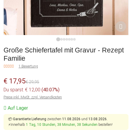
1
2
3
4
5
6
7
Große Schiefertafel mit Gravur - Rezept
Familie
1 Bewertung
€ 17,95
€ 29,95
Du sparst: € 12,00
(40.07%)
Preise inkl. MwSt. zzgl. Versandkosten
Auf Lager
📦
Garantierte Lieferung
zwischen
11.08.2026
und
13.08.2026.
⚡Innerhalb
1 Tag, 10 Stunden, 38 Minuten, 38 Sekunden
bestellen!