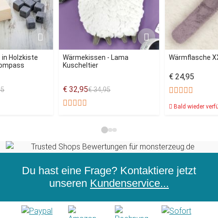
 in Holzkiste
Wärmekissen - Lama
Wärmflasche X
 Kompass
Kuscheltier
€ 24,95
€ 32,95
95
€ 34,95
Bald wieder verf
Du hast eine Frage? Kontaktiere jetzt
unseren
Kundenservice...