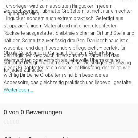
Türvorleger wird zum absoluten Hingucker in jedem
Die hochwertige Fußmatte Großeltern ist nicht nur ein echter
Eingangsbereich.
Hingucker, sondern auch extrem praktisch. Gefertigt aus
strapazierfähigem Material und mit einer rutschfesten
Rückseite ausgestattet, bleibt sie sicher an Ort und Stelle und
hält den Schmutz zuverlässig draußen. Darüber hinaus ist sie
waschbar und damit besonders pflegeleicht – perfekt für
Ob als Geschenk für Oma und Opa zum Geburtstag,
den täglichen Gebrauch. Ihre schwarze Farbe und das
Weihnachten oder einfach als liebevolle Überraschung –
schlichte Design machen sie zu einer vielseitigen Ergänzung
dieser Fußabtreter ist ein origineller Blickfang, der zeigt, wie
für jedes Zuhause.
wichtig Dir Deine Großeltern sind. Ein besonderes
Accessoire, das gleichzeitig praktisch und liebevoll gestaltet
ist.
Weiterlesen ...
0 von 0 Bewertungen