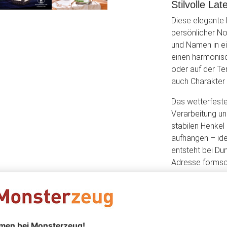
Stilvolle La
Diese elegante 
persönlicher No
und Namen in ei
einen harmonis
oder auf der Ter
auch Charakter 
Das wetterfeste
Verarbeitung un
stabilen Henkel
aufhängen – ide
entsteht bei Dun
Adresse formsc
Die personalisi
einzigartigen D
Hausnummernleu
Accessoire für