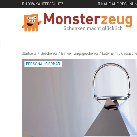
100% KÄUFERSCHUTZ
KAUF AUF RECHNU
Startseite
Geschenke
Einweihungsgeschenke
Laterne mit klassisch
PERSONALISIERBAR