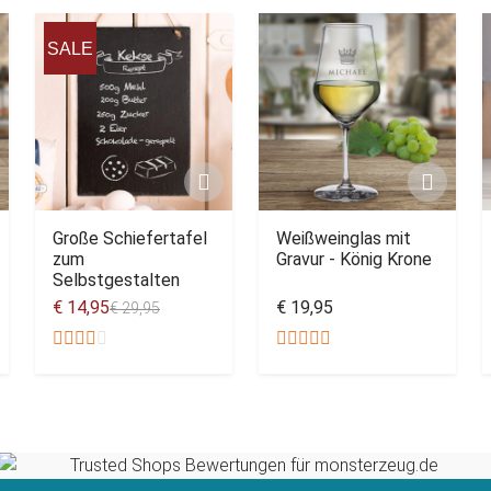
SALE
Große Schiefertafel
Weißweinglas mit
zum
Gravur - König Krone
Selbstgestalten
€ 14,95
€ 19,95
€ 29,95