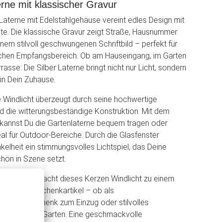
terne mit klassischer Gravur
Laterne mit Edelstahlgehäuse vereint edles Design mit
te. Die klassische Gravur zeigt Straße, Hausnummer
nem stilvoll geschwungenen Schriftbild – perfekt für
chen Empfangsbereich. Ob am Hauseingang, im Garten
rasse: Die Silber Laterne bringt nicht nur Licht, sondern
in Dein Zuhause.
 Windlicht überzeugt durch seine hochwertige
d die witterungsbeständige Konstruktion. Mit dem
 kannst Du die Gartenlaterne bequem tragen oder
al für Outdoor-Bereiche. Durch die Glasfenster
kelheit ein stimmungsvolles Lichtspiel, das Deine
hön in Szene setzt.
erte Gravur macht dieses Kerzen Windlicht zu einem
eko- und Geschenkartikel – ob als
chte, Geschenk zum Einzug oder stilvolles
 den eigenen Garten. Eine geschmackvolle