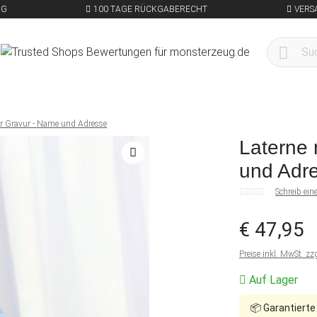
NG
100 TAGE RÜCKGABERECHT
VERS
er Gravur - Name und Adresse
Laterne 
und Adr
Schreib ei
€ 47,95
Preise inkl. MwSt. zz
Auf Lager
📦
Garantierte