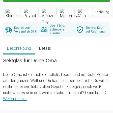
Rechnung
Über 1 Mio.
Kostenloser
Sicherer Kauf
zufriedene
Versand ab 50 €
auf Rechnung
Kunden
Beschreibung
Details
Sektglas für Deine Oma
Deine Oma ist einfach die tollste, liebste und netteste Person
auf der ganzen Welt und Du hast sie über alles lieb? Du willst
es ihr mit einem liebevollen Geschenk zeigen, doch weißt
nicht was es sein soll, weil sie schon alles hat? Dann hast Du
mit unserem Sektglas mit Gravur - beste Oma garantiert das
Weiterlesen ...
richtige Geschenk gefunden.