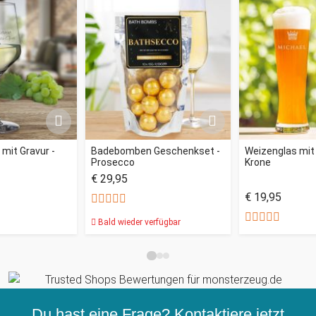
mit Gravur -
Badebomben Geschenkset -
Weizenglas mit 
Prosecco
Krone
€ 29,95
€ 19,95
Bald wieder verfügbar
Du hast eine Frage? Kontaktiere jetzt