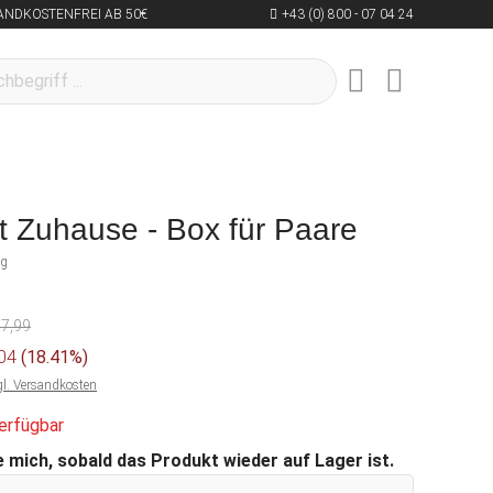
ANDKOSTENFREI AB 50€
+43 (0) 800 - 07 04 24
t Zuhause - Box für Paare
ng
97,99
,04
(18.41%)
gl. Versandkosten
erfügbar
 mich, sobald das Produkt wieder auf Lager ist.