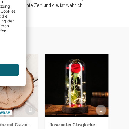
sam verbrachte Zeit, und die, ist wahrlich
IERBAR
PERSO
be mit Gravur -
Rose unter Glasglocke
Mete