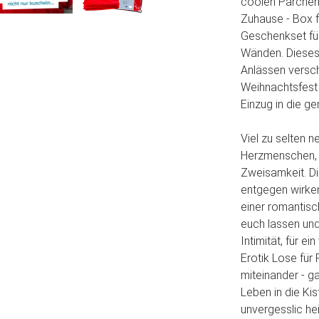
coolen Pärchen
Zuhause - Box f
Geschenkset für
Wänden. Dieses 
Anlässen versc
Weihnachtsfest
Einzug in die g
Viel zu selten 
Herzmenschen, 
Zweisamkeit. Di
entgegen wirken 
einer romantisch
euch lassen und
Intimität, für 
Erotik Lose für
miteinander - ga
Leben in die Kis
unvergesslic h