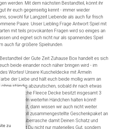
gen werden. Mit dem nächsten Bestandteil, könnt ihr
 gut ihr euch gegenseitig kennt - immer wieder
ns, sowohl für Langzeit Liebende als auch für frisch
ene Paare. Unser Liebling Frage Antwort Spiel mit
arten mit teils provokanten Fragen wird so einiges an
ssen und eignet sich nicht nur als spannendes Spiel
rn auch für größere Spielrunden.
 Bestandteil der Gute Zeit Zuhause Box handelt es sich
uch beide einander noch näher bringen wird - im
 des Wortes! Unsere Kuscheldecke mit Ärmeln
r Farbe der Liebe und hält euch beide mollig warm an
 ohne ständig abzurutschen, sobald ihr nach etwas
Die kuschelweiche Fleece Decke besitzt insgesamt 3
r beim Kuscheln weiterhin Händchen halten könnt!
romantisch ist, dann wissen wir auch nicht weiter.
ses sorgenvoll zusammengestellte Geschenkpaket an
es Paar oder überrasche damit Deinen Schatz und
t verschenkst Du nicht nur materielles Gut, sondern