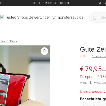
NG
100 TAGE RÜCKGABERECHT
VERS
 Box für Paare
Gute Zei
1 Bewertu
€ 79,95
€ 
Du sparst: € 18
Preise inkl. MwSt. zz
Bald wieder v
Benachrichtige