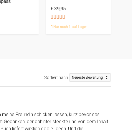
mpass
Anhä
€ 39,95
€ 64
Nur noch 1 auf Lager
Sortiert nach
n meine Freundin schicken lassen, kurz bevor das
em Gedanken, der dahinter steckte und von dem Inhalt
Buch liefert wirklich coole Ideen. Und die