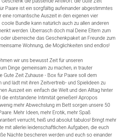
 Geschenk die passende Antwort: die Gute Zeit
ür Paare ist ein sorgfältig aufeinander abgestimmtes
 eine romantische Auszeit in den eigenen vier
coole Bundle kann natürlich auch zu allen anderen
henkt werden. Überrasch doch mal Deine Eltern zum
 oder überreiche das Geschenkpaket an Freunde zum
emeinsame Wohnung, die Möglichkeiten sind endlos!
nehmen wir uns bewusst Zeit für unseren
um Dinge gemeinsam zu machen, in trauter
e Gute Zeit Zuhause - Box für Paare soll dem
und lädt mit ihren Zeitvertreib- und Spielideen zu
en Auszeit ein: einfach die Welt und den Alltag hinter
 die entstandene Intimität genießen! Apropos
ein wenig mehr Abwechslung im Bett sorgen unsere 50
 Paare. Mehr Ideen, mehr Erotik, mehr Spaß
rantiert verrucht, heiß und absolut tabulos! Bringt mehr
te mit allerlei leidenschaftlichen Aufgaben, die euch
eiße Nächte bescheren werden und euch so einander