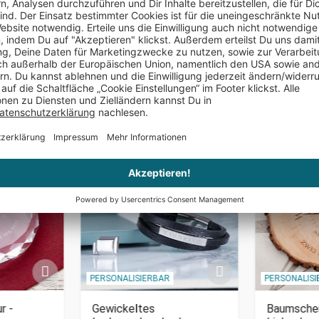
auch die gemein
unbezahlbar!
Das könnte Dir auch gefallen
PERSONALISIERBAR
PERSONALIS
r -
Gewickeltes
Baumschei