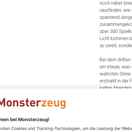
noch näher brin
rausfinden, wie
spannend übrige
zusammengekomm
über 300 Spielk
Licht kommen la
zu zweit, sonde
Bei dem dritten
um etwas, was e
wahrsten Sinne
erstrahlt in de
kalten Abenden,
greifen wollt. 
Ärmel, damit ih
Wenn das nicht 
Verschenke die
ein befreundet
denk dran: dami