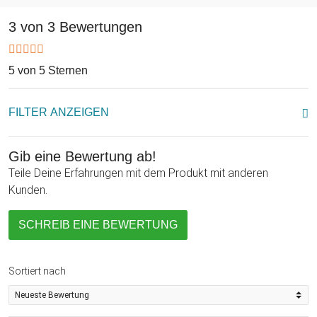
Trauung. Natürlich können auch persönliche Wünsche,
Unterschriften oder romantische Zitate auf dem Laken
3 von 3 Bewertungen
hinterlassen werden, so dass das Ehepaar nachträglich auch
noch eine wundervolle Erinnerung an diesen besonderen Tag
hat. Tolle Geschenkidee für das Brautpaar!
5 von 5 Sternen
FILTER ANZEIGEN
Gib eine Bewertung ab!
Teile Deine Erfahrungen mit dem Produkt mit anderen
Kunden.
SCHREIB EINE BEWERTUNG
Sortiert nach