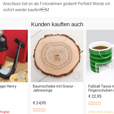
Anschluss hat es als Fotorahmen gedient! Perfekt! Würde ich
sofort wieder kaufen!!M
Kunden kauften auch
uger Henry
Baumscheibe mit Gravur -
Fußball Tasse 
Jahresringe
Fingerschuhen u
€ 22,95
€ 24,95
rfügbar
Nur noch 4 auf L