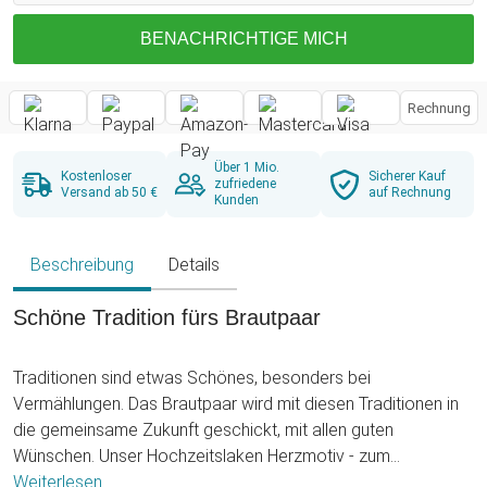
BENACHRICHTIGE MICH
Rechnung
Über 1 Mio.
Kostenloser
Sicherer Kauf
zufriedene
Versand ab 50 €
auf Rechnung
Kunden
Beschreibung
Details
Schöne Tradition fürs Brautpaar
Traditionen sind etwas Schönes, besonders bei
Vermählungen. Das Brautpaar wird mit diesen Traditionen in
die gemeinsame Zukunft geschickt, mit allen guten
Wünschen. Unser Hochzeitslaken Herzmotiv - zum
Ausschneiden ist eines der ersten Rituale, die das Paar nach
Weiterlesen ...