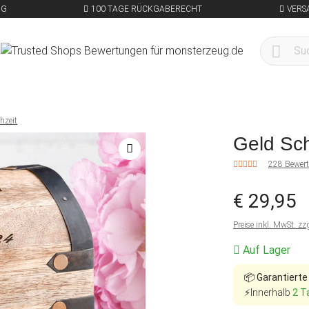
NG
100 TAGE RÜCKGABERECHT
VERS
hzeit
Geld Sch
228 Bewer
€ 29,95
Preise inkl. MwSt. zz
Auf Lager
📦
Garantierte
⚡Innerhalb
2 T