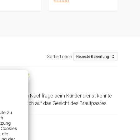
Sortiert nach
Trusted Shops)
n…
iftfarbe. Durch Nachfrage beim Kundendienst konnte
 freue ich mich auf das Gesicht des Brautpaares.
d Shops)