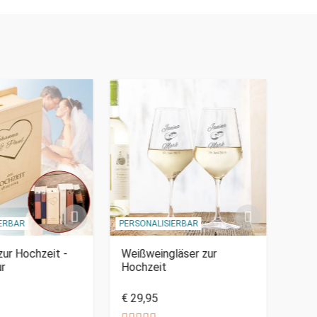
IERBAR
PERSONALISIERBAR
PERSO
ur Hochzeit -
Weißweingläser zur
Pers
ur
Hochzeit
zur 
€ 29,95
€ 24