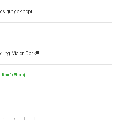
les gut geklappt.
rung! Vielen Dank!!!
r Kauf (Shop)
4
5