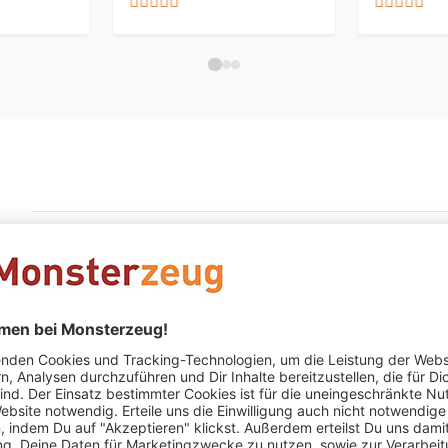
Annette götze
schrieb am 30.03.2026
Verifizierter Kauf (
Leider gab es beim ersten Auftrag ei
Leider gab es beim ersten Auftrag ein Problem mit der Schr
ich die Truhe kostenlos und ohne Probleme umtauschen. Nun
Anonym
schrieb am 06.09.2023
Verifizierter Kauf (Truste