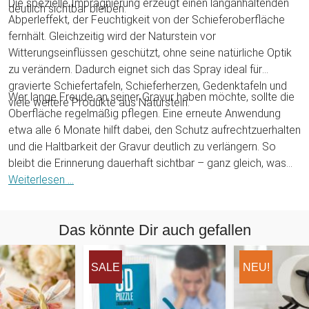
Die spezielle Imprägnierung erzeugt einen langanhaltenden
deutlich sichtbar bleiben.
Abperleffekt, der Feuchtigkeit von der Schieferoberfläche
fernhält. Gleichzeitig wird der Naturstein vor
Witterungseinflüssen geschützt, ohne seine natürliche Optik
zu verändern. Dadurch eignet sich das Spray ideal für
gravierte Schiefertafeln, Schieferherzen, Gedenktafeln und
Wer lange Freude an seiner Gravur haben möchte, sollte die
viele weitere Produkte aus Naturstein.
Oberfläche regelmäßig pflegen. Eine erneute Anwendung
etwa alle 6 Monate hilft dabei, den Schutz aufrechtzuerhalten
und die Haltbarkeit der Gravur deutlich zu verlängern. So
bleibt die Erinnerung dauerhaft sichtbar – ganz gleich, was
das Wetter macht!
Weiterlesen ...
Das könnte Dir auch gefallen
SALE
NEU!