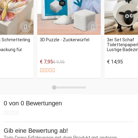
 Schmetterling
3D Puzzle - Zuckerwürfel
3er Set Schaf
Toilettenpapierh
ackung für
Lustige Badez
€ 7,95
€ 14,95
€ 9,95
0 von 0 Bewertungen
Gib eine Bewertung ab!
Teile Deine Erfahrungen mit dem Produkt mit anderen