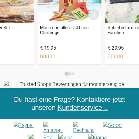
r Set -
Mach das alles - 50 Lose
Schiefertafel m
Challenge
Familien
€ 19,95
€ 29,95
Du hast eine Frage? Kontaktiere jetzt
unseren
Kundenservice...