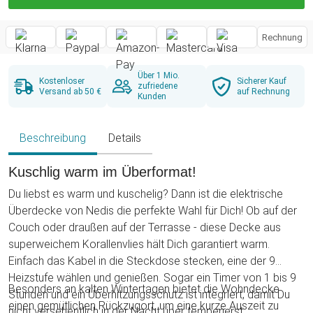
Rechnung
Über 1 Mio.
Kostenloser
Sicherer Kauf
zufriedene
Versand ab 50 €
auf Rechnung
Kunden
Beschreibung
Details
Kuschlig warm im Überformat!
Du liebst es warm und kuschelig? Dann ist die elektrische
Überdecke von Nedis die perfekte Wahl für Dich! Ob auf der
Couch oder draußen auf der Terrasse - diese Decke aus
superweichem Korallenvlies hält Dich garantiert warm.
Einfach das Kabel in die Steckdose stecken, eine der 9
Heizstufe wählen und genießen. Sogar ein Timer von 1 bis 9
Besonders an kalten Wintertagen bietet die Wohndecke
Stunden und ein Überhitzungsschutz ist integriert, damit Du
einen gemütlichen Rückzugort, um eine kurze Auszeit zu
nicht versehentlich in der Nacht über temperierst.