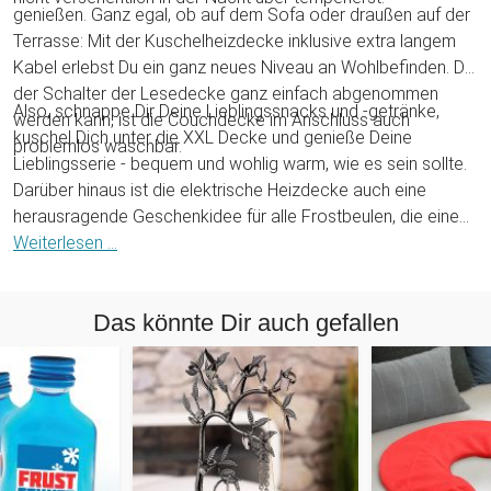
genießen. Ganz egal, ob auf dem Sofa oder draußen auf der
Terrasse: Mit der Kuschelheizdecke inklusive extra langem
Kabel erlebst Du ein ganz neues Niveau an Wohlbefinden. Da
der Schalter der Lesedecke ganz einfach abgenommen
Also, schnappe Dir Deine Lieblingssnacks und -getränke,
werden kann, ist die Couchdecke im Anschluss auch
kuschel Dich unter die XXL Decke und genieße Deine
problemlos waschbar.
Lieblingsserie - bequem und wohlig warm, wie es sein sollte.
Darüber hinaus ist die elektrische Heizdecke auch eine
herausragende Geschenkidee für alle Frostbeulen, die eine
Portion angenehmer Hitze im Alltag gebrauchen könnten. Die
Weiterlesen ...
Wohl-Fühl-Decke ist somit eine ausgezeichnete
Überraschung zum Geburtstag oder zu Weihnachten für
Das könnte Dir auch gefallen
Deine Liebsten.