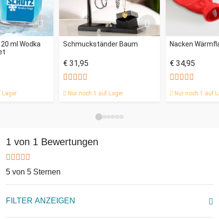
- 20 ml Wodka
Schmuckständer Baum
Nacken Wärmfl
et
€ 31,95
€ 34,95
 Lager
Nur noch 1 auf Lager
Nur noch 1 auf L
1 von 1 Bewertungen
5 von 5 Sternen
FILTER ANZEIGEN