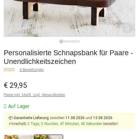
1
2
3
4
5
6
7
Personalisierte Schnapsbank für Paare -
Unendlichkeitszeichen
6 Bewertungen
€ 29,95
Preise inkl. MwSt. zzgl. Versandkosten
Auf Lager
📦
Garantierte Lieferung
zwischen
11.08.2026
und
13.08.2026.
⚡Innerhalb
2 Tage, 5 Stunden, 47 Minuten, 40 Sekunden
bestellen!