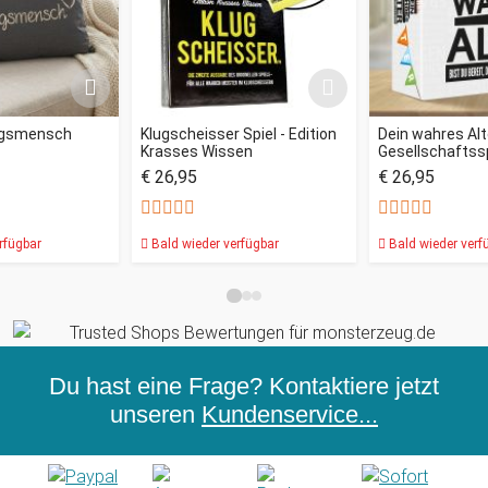
ingsmensch
Klugscheisser Spiel - Edition
Dein wahres Alt
Krasses Wissen
Gesellschaftssp
€ 26,95
€ 26,95
rfügbar
Bald wieder verfügbar
Bald wieder verf
Du hast eine Frage? Kontaktiere jetzt
unseren
Kundenservice...