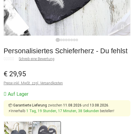
1
2
3
4
5
6
7
8
Personalisiertes Schieferherz - Du fehlst
Schreib eine Bewertung
€ 29,95
Preise inkl. MwSt. zzgl. Versandkosten
Auf Lager
📦
Garantierte Lieferung
zwischen
11.08.2026
und
13.08.2026.
⚡Innerhalb
1 Tag, 19 Stunden, 17 Minuten, 38 Sekunden
bestellen!