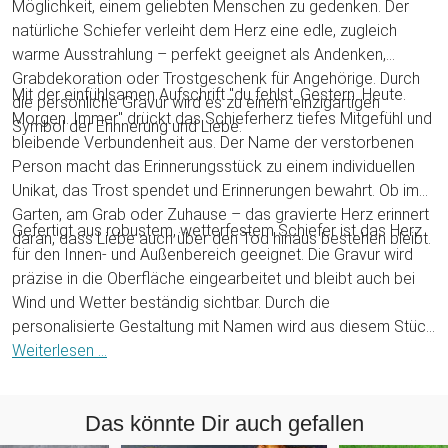
Möglichkeit, einem geliebten Menschen zu gedenken. Der
natürliche Schiefer verleiht dem Herz eine edle, zugleich
warme Ausstrahlung – perfekt geeignet als Andenken,
Grabdekoration oder Trostgeschenk für Angehörige. Durch
Mit der einfühlsamen Aufschrift "du fehlst. Gestern. Heute.
die persönliche Gravur wird es zu einem einzigartigen
Morgen. Immer" drückt das Schieferherz tiefes Mitgefühl und
Symbol der Erinnerung und Liebe.
bleibende Verbundenheit aus. Der Name der verstorbenen
Person macht das Erinnerungsstück zu einem individuellen
Unikat, das Trost spendet und Erinnerungen bewahrt. Ob im
Garten, am Grab oder Zuhause – das gravierte Herz erinnert
Gefertigt aus robustem, wetterfestem Schiefer ist das Herz
daran, dass Liebe auch über den Tod hinaus bestehen bleibt.
für den Innen- und Außenbereich geeignet. Die Gravur wird
präzise in die Oberfläche eingearbeitet und bleibt auch bei
Wind und Wetter beständig sichtbar. Durch die
personalisierte Gestaltung mit Namen wird aus diesem Stück
Naturstein ein bleibendes Andenken, das Trost spendet,
Weiterlesen ...
wann immer Du es ansiehst.
Das könnte Dir auch gefallen