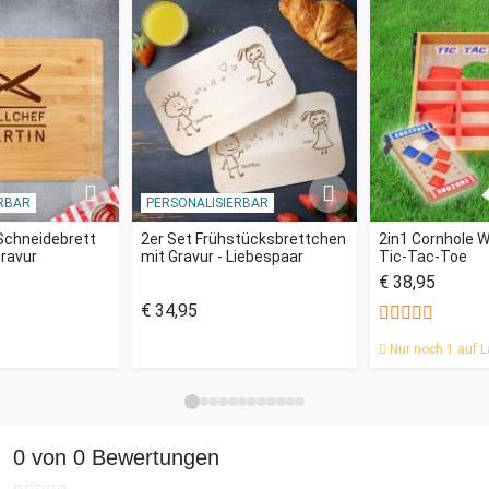
RBAR
PERSONALISIERBAR
chneidebrett
2er Set Frühstücksbrettchen
2in1 Cornhole W
Gravur
mit Gravur - Liebespaar
Tic-Tac-Toe
€ 38,95
€ 34,95
Nur noch 1 auf L
0 von 0 Bewertungen