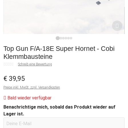
1
2
3
4
5
6
Top Gun F/A-18E Super Hornet - Cobi
Klemmbausteine
Schreib eine Bewertung
€ 39,95
Preise inkl. MwSt. zzgl. Versandkosten
Bald wieder verfügbar
Benachrichtige mich, sobald das Produkt wieder auf
Lager ist.