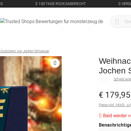
NG
100 TAGE RÜCKGABERECHT
VERS
 Gutschein von Jochen Schweizer
Weihnach
Jochen 
Schreib ei
€ 179,95
Preise inkl. MwSt. zz
Bald wieder v
Benachrichtige