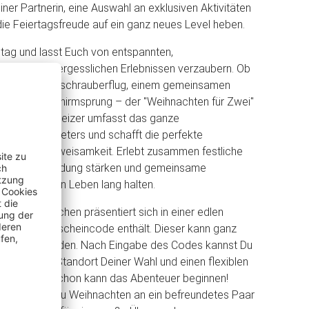
ner Partnerin, eine Auswahl an exklusiven Aktivitäten
 die Feiertagsfreude auf ein ganz neues Level heben.
lltag und lasst Euch von entspannten,
nen und unvergesslichen Erlebnissen verzaubern. Ob
ntischen Hubschrauberflug, einem gemeinsamen
 einem Fallschirmsprung – der "Weihnachten für Zwei"
Jochen Schweizer umfasst das ganze
nt des Anbieters und schafft die perfekte
Liebe und Zweisamkeit. Erlebt zusammen festliche
ie Eure Verbindung stärken und gemeinsame
affen, die ein Leben lang halten.
eizer Gutschen präsentiert sich in einer edlen
e einen Gutscheincode enthält. Dieser kann ganz
eingelöst werden. Nach Eingabe des Codes kannst Du
tivität, den Standort Deiner Wahl und einen flexiblen
uswählen. Schon kann das Abenteuer beginnen!
 Gutschein zu Weihnachten an ein befreundetes Paar