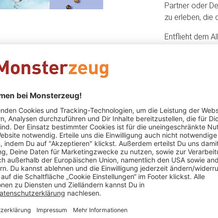
Partner oder Dei
zu erleben, die
Entflieht dem A
adrenalingelade
bei einem roma
Städtetrip oder
Gutschein von 
Angebotssortime
Atmosphäre für 
Augenblicke, d
Erinnerungen sch
Der Jochen Schw
Geschenkbox, di
einfach online 
die passende Ak
Wunschtermin a
Verschenke den