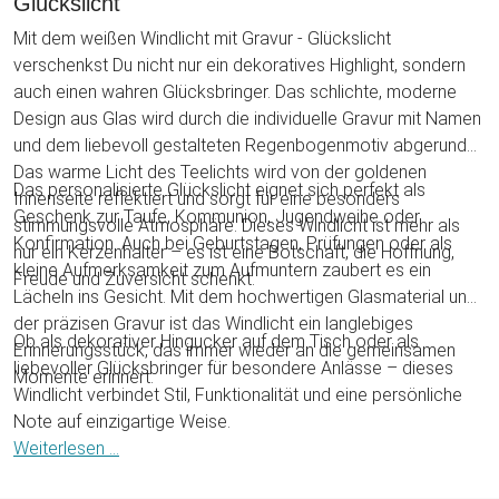
Glückslicht
Mit dem weißen Windlicht mit Gravur - Glückslicht
verschenkst Du nicht nur ein dekoratives Highlight, sondern
auch einen wahren Glücksbringer. Das schlichte, moderne
Design aus Glas wird durch die individuelle Gravur mit Namen
und dem liebevoll gestalteten Regenbogenmotiv abgerundet.
Das warme Licht des Teelichts wird von der goldenen
Das personalisierte Glückslicht eignet sich perfekt als
Innenseite reflektiert und sorgt für eine besonders
Geschenk zur Taufe, Kommunion, Jugendweihe oder
stimmungsvolle Atmosphäre. Dieses Windlicht ist mehr als
Konfirmation. Auch bei Geburtstagen, Prüfungen oder als
nur ein Kerzenhalter – es ist eine Botschaft, die Hoffnung,
kleine Aufmerksamkeit zum Aufmuntern zaubert es ein
Freude und Zuversicht schenkt.
Lächeln ins Gesicht. Mit dem hochwertigen Glasmaterial und
der präzisen Gravur ist das Windlicht ein langlebiges
Ob als dekorativer Hingucker auf dem Tisch oder als
Erinnerungsstück, das immer wieder an die gemeinsamen
liebevoller Glücksbringer für besondere Anlässe – dieses
Momente erinnert.
Windlicht verbindet Stil, Funktionalität und eine persönliche
Note auf einzigartige Weise.
Weiterlesen ...