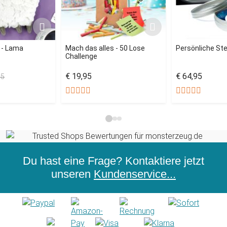
 - Lama
Mach das alles - 50 Lose
Persönliche St
Challenge
€ 19,95
€ 64,95
95
Du hast eine Frage? Kontaktiere jetzt
unseren
Kundenservice...