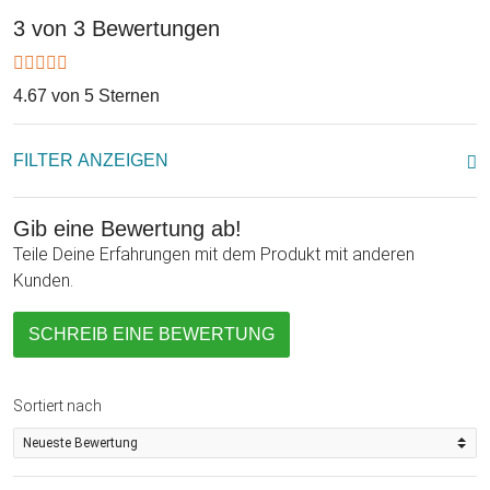
vermindert werden. Und da die gepolsterte Oberfläche
3 von 3 Bewertungen
dieser Entspannungsmatte aus Baumwolle besteht, wird die
Haut keine Einwände gegen diese Art der Entspannung
4.67 von 5 Sternen
haben.
Selbstverständlich ist die Akupressur Massagematte kein
FILTER ANZEIGEN
Geschenk, welches man ausschließlich einer Kollegin
bereiten kann. Im Grunde profitiert ein jeder von der
Gib eine Bewertung ab!
stimulierenden Wirkung dieser wunderbaren Matte! Und
Teile Deine Erfahrungen mit dem Produkt mit anderen
selbst wenn man gar keine Beschwerden hat, eine solche
Kunden.
Entspannung tut einfach immer gut!
SCHREIB EINE BEWERTUNG
Sortiert nach