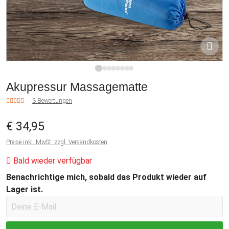
1
2
3
4
5
6
7
8
Akupressur Massagematte
3 Bewertungen
€ 34,95
Preise inkl. MwSt. zzgl. Versandkosten
Bald wieder verfügbar
Benachrichtige mich, sobald das Produkt wieder auf
Lager ist.