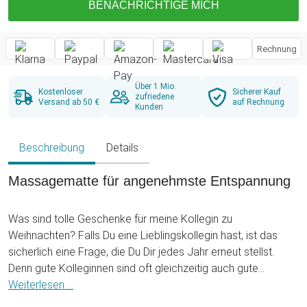
BENACHRICHTIGE MICH
Rechnung
Über 1 Mio.
Kostenloser
Sicherer Kauf
zufriedene
Versand ab 50 €
auf Rechnung
Kunden
Beschreibung
Details
Massagematte für angenehmste Entspannung
Was sind tolle Geschenke für meine Kollegin zu
Weihnachten? Falls Du eine Lieblingskollegin hast, ist das
sicherlich eine Frage, die Du Dir jedes Jahr erneut stellst.
Denn gute Kolleginnen sind oft gleichzeitig auch gute
Freundinnen. Und da möchte man natürlich nicht einfach
Weiterlesen ...
irgendwas schenken, schließlich handelt es sich nicht um