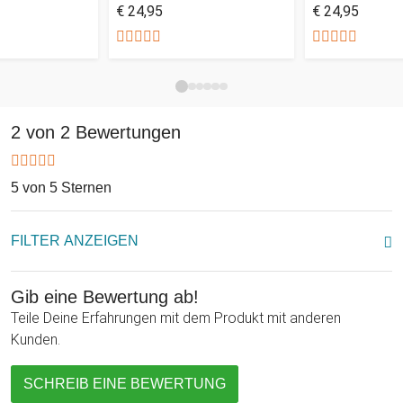
€ 24,95
€ 24,95
jeder Verliebte mögen wird. Mit der gravierten Baumscheibe
hältst Du die Namen der Verliebten für die Ewigkeit fest, was
die Baumscheibe zum perfekten Geschenk zum Valentinstag,
Jahrestag oder Hochzeit macht. Ein Zeichen der Liebe in
Deinen eigenen vier Wänden.
2 von 2 Bewertungen
5 von 5 Sternen
FILTER ANZEIGEN
Gib eine Bewertung ab!
Teile Deine Erfahrungen mit dem Produkt mit anderen
Kunden.
SCHREIB EINE BEWERTUNG