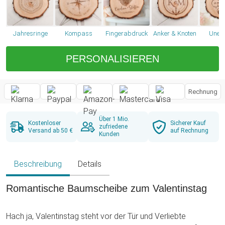
Jahresringe
Kompass
Fingerabdruck
Anker & Knoten
Unend
PERSONALISIEREN
Rechnung
Über 1 Mio.
Kostenloser
Sicherer Kauf
zufriedene
Versand ab 50 €
auf Rechnung
Kunden
Beschreibung
Details
Romantische Baumscheibe zum Valentinstag
Hach ja, Valentinstag steht vor der Tür und Verliebte