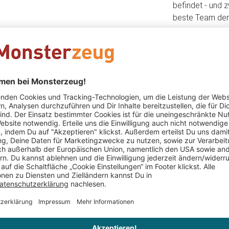
befindet - und 
beste Team der H
Das könnte Dir auch gefallen
PERSONALIS
vur - Vino
Weinglas mit Gravur - Work
Olivenbau
Wine Balance