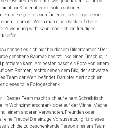
ahmen - Bestes Team dafür wie geschaffen! Natürlich
r nicht nur Kinder über ein solch schönes
 Grunde eignet es sich für jeden, der in irgendeiner
n einem Team ist! Wenn man einen Blick auf diese
re Zuwendung wirft, kann man sich ein freudiges
rkneifen!
u handelt es sich hier bei diesem Bilderrahmen? Der
arbe gehaltene Rahmen besitzt links einen Einschub, in
d platzieren kann. Am besten passt ein Foto von einem
auf dem Rahmen, rechts neben dem Bild, der schwarze
tes Team der Welt" befindet. Darunter ziert noch ein
rz dieses tolle Fotogeschenk.
n - Bestes Team macht sich auf einem Schreibtisch
ie im Wohnzimmerschrank oder auf der Vitrine. Mache
ind, einem anderen Verwandten, Freunden oder
ber eine Freude! Die einzige Voraussetzung für dieses
dass sich die zu beschenkende Person in einem Team