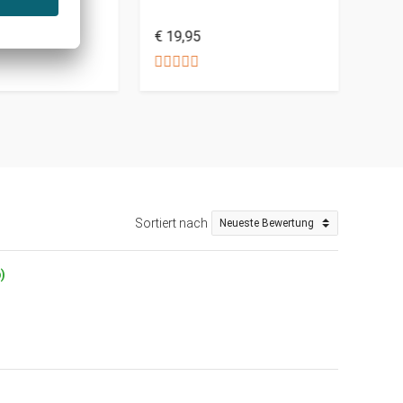
€ 19,95
€ 64
Sortiert nach
)