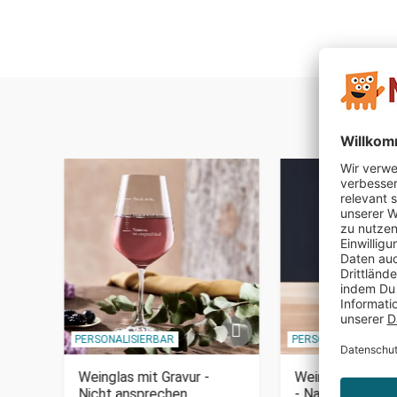
PERSONALISIERBAR
PERSONALISIERBAR
Zu
Weinglas mit Gravur -
Weinglas mit Gra
Nicht ansprechen
- Name