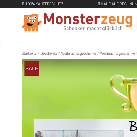
100% KÄUFERSCHUTZ
KAUF AUF RECHNU
Startseite
Geschenke
Weihnachtsgeschenke
Weihnachtsgeschenke f
SALE