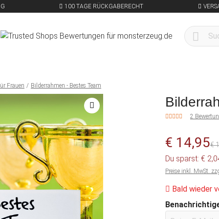
NG
100 TAGE RÜCKGABERECHT
VERS
ür Frauen
Bilderrahmen - Bestes Team
Bilderra
2 Bewertu
€ 14,95
€ 
Du sparst: € 2,
Preise inkl. MwSt. zz
Bald wieder v
Benachrichtige