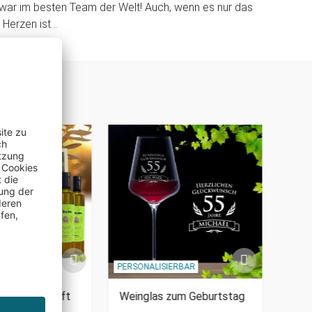
zwar im besten Team der Welt! Auch, wenn es nur das
erzen ist...
IERBAR
PERSONALISIERBAR
PERSO
m Patenschaft
Weinglas zum Geburtstag
Pers
Ste