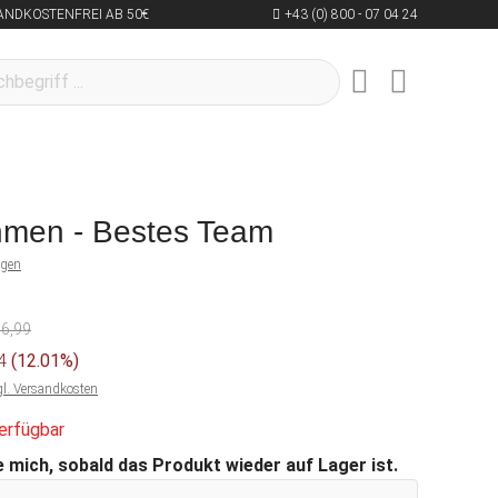
ANDKOSTENFREI AB 50€
+43 (0) 800 - 07 04 24
hmen - Bestes Team
ngen
16,99
04
(12.01%)
gl. Versandkosten
erfügbar
 mich, sobald das Produkt wieder auf Lager ist.