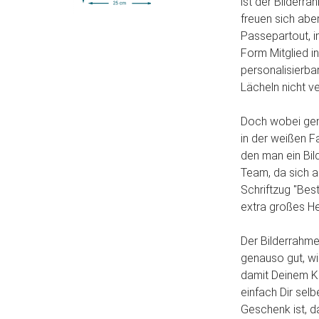
ist der Bilderr
freuen sich abe
Passepartout, im
Form Mitglied i
personalisierba
Lächeln nicht ve
Doch wobei gena
in der weißen F
den man ein Bil
Team, da sich 
Schriftzug "Bes
extra großes He
Der Bilderrahme
genauso gut, w
damit Deinem K
einfach Dir sel
Geschenk ist, 