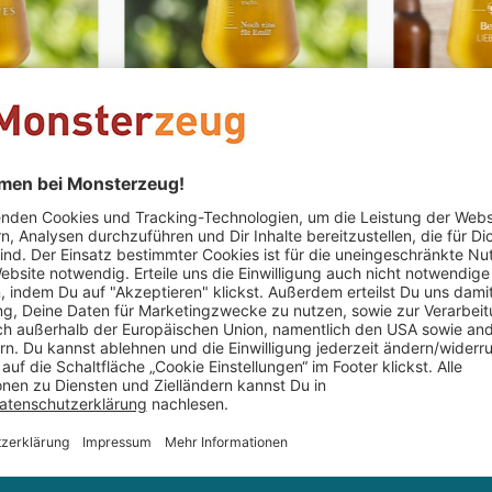
PERSONALISIERBAR
vur - König
Bierglas mit Gravur - Noch
Bierglas m
eins
Frauenfuß
€ 19,95
€ 19,95