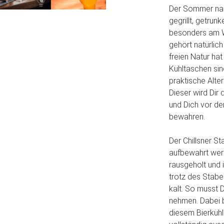
Der Sommer naht
gegrillt, getrunk
besonders am 
gehört natürlich
freien Natur ha
Kühltaschen sind
praktische Alter
Dieser wird Dir
und Dich vor d
bewahren.
Der Chillsner St
aufbewahrt werd
rausgeholt und 
trotz des Stabe
kalt. So musst 
nehmen. Dabei b
diesem Bierkühl