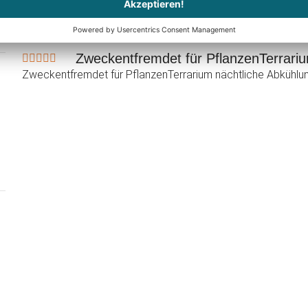
Anonym
schrieb am 09.06.2023
Verifizierter Kauf (Truste
Zweckentfremdet für PflanzenTerrar
Zweckentfremdet für PflanzenTerrarium nächtliche Abkühlun