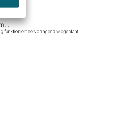
d Shops)
ium…
g funktioniert hervorragend wiegeplant