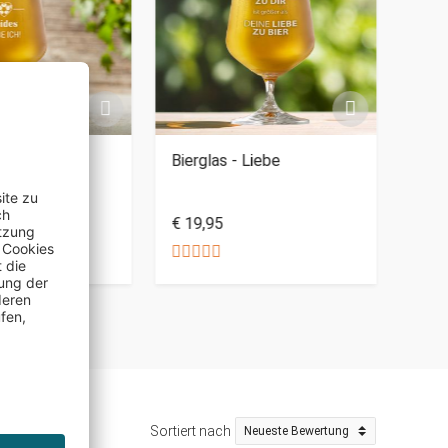
PERSO
it Gravur -
Bierglas - Liebe
Weiz
ball
Köni
€ 19,95
€ 19
Sortiert nach