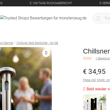
NG
100 TAGE RÜCKGABERECHT
VERS
für Männer
Chillsner Stab Bierkühler - 2er Set
Chillsne
1 Bewertu
€ 34,95
Preise inkl. MwSt. zz
Bald wieder v