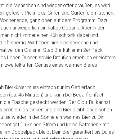
, die Menschen sind wieder öfter draußen, es wird
en, gefeiert. Picknicks, Grillen und Gartenfeiern stehen,
Wochenende, ganz oben auf dem Programm. Dazu
 auch unweigerlich ein kaltes Getränk. Aber in der
t man nicht immer einen Kühlschrank dabei und
 oft sperrig. Wir haben hier eine stylische und
native: den Chillsner Stab Bierkühler im 2er Pack.
 das Leben Drinnen sowie Draußen erheblich erleichtern
em zweifelhaften Genuss eines warmen Bieres
ab Bierkühler muss einfach nur im Gefrierfach
en (ca. 45 Minuten) und kann bei Bedarf einfach
in die Flasche gesteckt werden. Der Clou: Du kannst
s problemlos trinken und das Bier bleibt lange schön
Du nie wieder in der Sonne ein warmes Bier zu Dir
enötigst Du keinen Strom und keine Batterien - mit
er im Doppelpack bleibt Dein Bier garantiert bis Du es