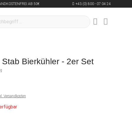
ANDKOSTENFREI AB 50€
+43 (0) 800 - 07 04 24
r Stab Bierkühler - 2er Set
ng
gl. Versandkosten
erfügbar