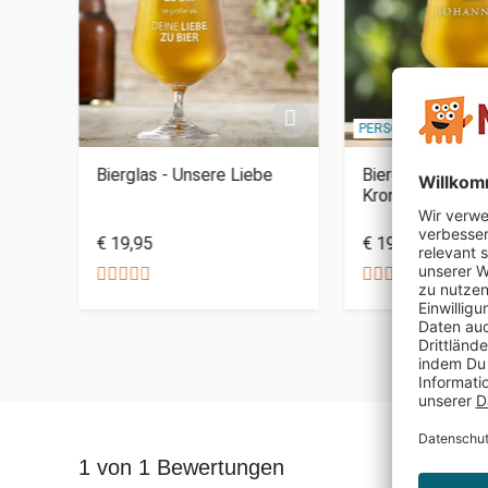
PERSONALISIERBAR
 you
Bierglas - Unsere Liebe
Bierglas mit Gra
Krone
€ 19,95
€ 19,95
1 von 1 Bewertungen