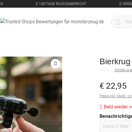
NG
100 TAGE RÜCKGABERECHT
VERS
Bierkrug 
Schreib ei
€ 22,95
Preise inkl. MwSt. zz
Bald wieder v
Benachrichtige