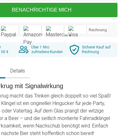
BENACHRICHTIGE MICH
Rechnung
r
Über 1 Mio.
Sicherer Kauf auf
 50 €
zufriedene Kunden
Rechnung
g
Details
rkrug mit Signalwirkung
krug macht das Trinken gleich doppelt so viel Spaß!
Klingel ist ein origineller Hingucker für jede Party,
d oder Vatertag. Auf dem Glas prangt der witzige
r a Beer – und die seitlich montierte Fahrradklingel
rksamkeit, wenn Nachschub benötigt wird. Einfach
 nächste Bier steht hoffentlich schon bereit!