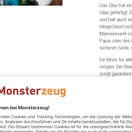
Das Glas hat e
Glas gefertigt. 
und hält auch e
Klingel lässt si
Männerevent od
Papa oder den L
sicheren Seite
Ein Muss für alle
mögen. Der Bier
sorgt garantier
Keine Bewertungen gefunden. Geh voran und teil De