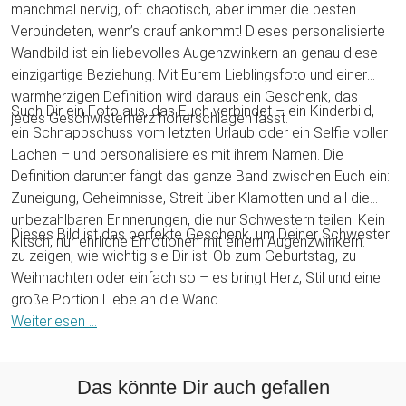
manchmal nervig, oft chaotisch, aber immer die besten
Verbündeten, wenn’s drauf ankommt! Dieses personalisierte
Wandbild ist ein liebevolles Augenzwinkern an genau diese
einzigartige Beziehung. Mit Eurem Lieblingsfoto und einer
warmherzigen Definition wird daraus ein Geschenk, das
Such Dir ein Foto aus, das Euch verbindet – ein Kinderbild,
jedes Geschwisterherz höherschlagen lässt.
ein Schnappschuss vom letzten Urlaub oder ein Selfie voller
Lachen – und personalisiere es mit ihrem Namen. Die
Definition darunter fängt das ganze Band zwischen Euch ein:
Zuneigung, Geheimnisse, Streit über Klamotten und all die
unbezahlbaren Erinnerungen, die nur Schwestern teilen. Kein
Dieses Bild ist das perfekte Geschenk, um Deiner Schwester
Kitsch, nur ehrliche Emotionen mit einem Augenzwinkern.
zu zeigen, wie wichtig sie Dir ist. Ob zum Geburtstag, zu
Weihnachten oder einfach so – es bringt Herz, Stil und eine
große Portion Liebe an die Wand.
Weiterlesen ...
Das könnte Dir auch gefallen