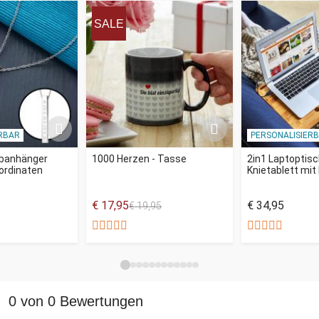
SALE
RBAR
PERSONALISIER
abanhänger
1000 Herzen - Tasse
2in1 Laptoptis
oordinaten
Knietablett mi
€ 17,95
€ 34,95
€ 19,95
0 von 0 Bewertungen