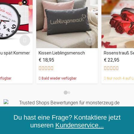
zu spät Kommer
Kissen Lieblingsmensch
Rosenstrauß Se
€ 18,95
€ 22,95
rfügbar
Bald wieder verfügbar
Nur noch 4 auf L
Du hast eine Frage? Kontaktiere jetzt
unseren
Kundenservice...