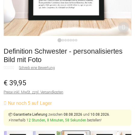
1
2
3
4
5
6
7
Definition Schwester - personalisiertes
Bild mit Foto
Schreib eine Bewertung
€ 39,95
Preise inkl. MwSt. zzgl. Versandkosten
Nur noch 5 auf Lager
📦
Garantierte Lieferung
zwischen
08.08.2026
und
10.08.2026.
⚡Innerhalb
12 Stunden, 8 Minuten, 58 Sekunden
bestellen!