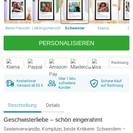
Beste Freundin
Lieblingsmensch
Schwester
Mama
O
PERSONALISIEREN
Rechnung
Über 1 Mio.
Kostenloser
Sicherer Kauf
zufriedene
Versand ab 50 €
auf Rechnung
Kunden
Beschreibung
Details
Geschwisterliebe – schön eingerahmt
Seelenverwandte, Komplizin, beste Kritikerin: Schwestern –