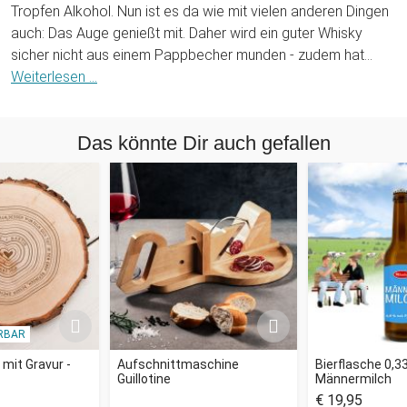
Tropfen Alkohol. Nun ist es da wie mit vielen anderen Dingen
auch: Das Auge genießt mit. Daher wird ein guter Whisky
sicher nicht aus einem Pappbecher munden - zudem hat
dieser einen Eigengeschmack. Die Diamant Gläser 2er Set
Weiterlesen ...
vereinen Geschmacksneutralität und edles Design und haben
sogar noch einen besonderen optischen Clou: Die Gläser
Das könnte Dir auch gefallen
liegen quasi halb auf der Seite, was der Diamant-Optik noch
eine authentischere Note verleiht.
Das Diamant Gläser 2er Set ist eine schöne Geschenkidee
für Erwachsene, um Spirituosen stilvoll zu genießen. Aber
auch Softdrinks lassen sich aus den Diamanten super
verkosten, so dass die Gläser auch Kinder begeistern
werden, sofern sie schon mit Glas hantieren dürfen. Oder Du
machst Dir ganz einfach selbst eine Freude mit diesen
RBAR
eleganten Trinkgefäßen!
mit Gravur -
Aufschnittmaschine
Bierflasche 0,33 
Guillotine
Männermilch
€ 19,95