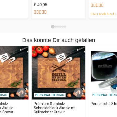
€ 49,95
Nur noch 5 auf L
Das könnte Dir auch gefallen
RBAR
PERSONALISIERBAR
PERSONALISIER
nholz
Premium Stirnholz
Persönliche St
 Akazie -
Schneideblock Akazie mit
me Gravur
Grillmeister Gravur