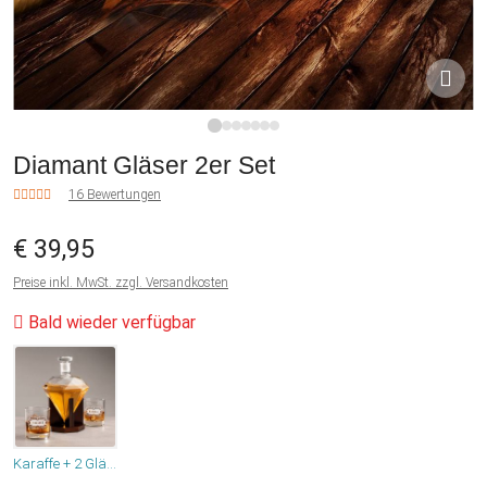
1
2
3
4
5
6
7
Diamant Gläser 2er Set
16 Bewertungen
€ 39,95
Preise inkl. MwSt. zzgl. Versandkosten
Bald wieder verfügbar
Karaffe + 2 Gläser