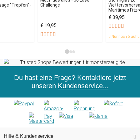
r
Mach das alles - 50 Lose
Sturmglas zur
age "Tropfen" -
Challenge
Wettervorhersag
Maritimes Fitz
€ 39,95
€ 19,95
Nur noch 5 auf L
Du hast eine Frage? Kontaktiere jetzt
unseren
Kundenservice...
Hilfe & Kundenservice