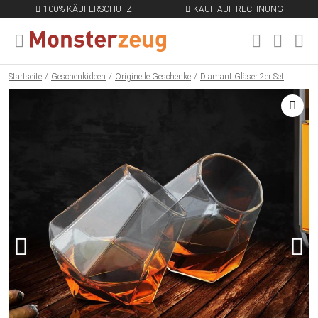
100% KÄUFERSCHUTZ
KAUF AUF RECHNUNG
MENÜ SCHLIESSEN
EN
Startseite
Geschenkideen
Originelle Geschenke
Diamant Gläser 2er Set