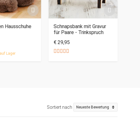
en Hausschuhe
Schnapsbank mit Gravur
1000
für Paare - Trinkspruch
€ 29,95
€ 17
auf Lager
Sortiert nach