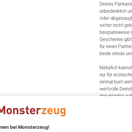
Deines Partners
unbedenklich u
oder abgesaugt 
sicher nicht geb
beispielsweise 
Geschenke gibt e
für einen Partne
beide etwas und 
Natürlich kanns
nur für erotisc
einmal bunt anm
wertvolle Diens
den Händen auft
erotischen Foto
auch diese zu D
ebenfalls herv
Fotoshooting l
abwaschen. Die 