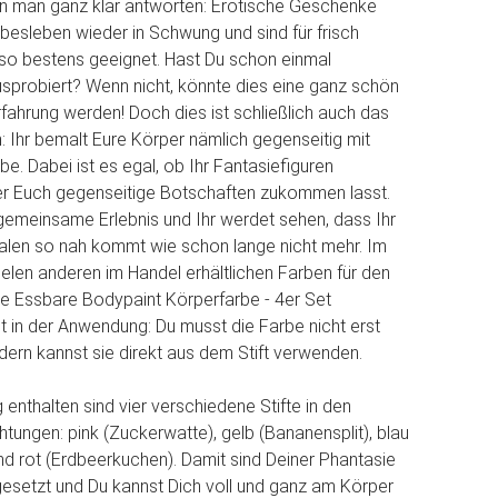
n man ganz klar antworten: Erotische Geschenke
ebesleben wieder in Schwung und sind für frisch
so bestens geeignet. Hast Du schon einmal
sprobiert? Wenn nicht, könnte dies eine ganz schön
fahrung werden! Doch dies ist schließlich auch das
: Ihr bemalt Eure Körper nämlich gegenseitig mit
e. Dabei ist es egal, ob Ihr Fantasiefiguren
er Euch gegenseitige Botschaften zukommen lasst.
 gemeinsame Erlebnis und Ihr werdet sehen, dass Ihr
len so nah kommt wie schon lange nicht mehr. Im
elen anderen im Handel erhältlichen Farben für den
re Essbare Bodypaint Körperfarbe - 4er Set
t in der Anwendung: Du musst die Farbe nicht erst
ern kannst sie direkt aus dem Stift verwenden.
enthalten sind vier verschiedene Stifte in den
ungen: pink (Zuckerwatte), gelb (Bananensplit), blau
nd rot (Erdbeerkuchen). Damit sind Deiner Phantasie
esetzt und Du kannst Dich voll und ganz am Körper