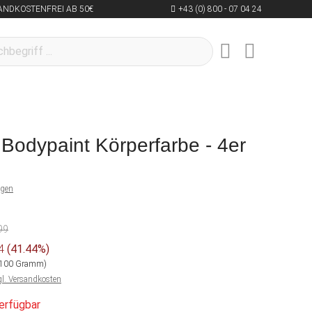
ANDKOSTENFREI AB 50€
+43 (0) 800 - 07 04 24
Bodypaint Körperfarbe - 4er
ngen
99
04
(41.44%)
/ 100 Gramm)
gl. Versandkosten
erfügbar