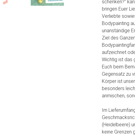
schenken?" kan
bringen Euer Li
Verliebte sowie
Bodypainting au
unanständige Er
Ziel des Ganzen
Bodypaintingfarb
aufzeichnet od
Wichtig ist das
Euch beim Bema
Gegensatz zu vi
Körper ist unse
besonders leich
anmischen, sond
Im Lieferumfang 
Geschmacksricht
(Heidelbeere) u
keine Grenzen g