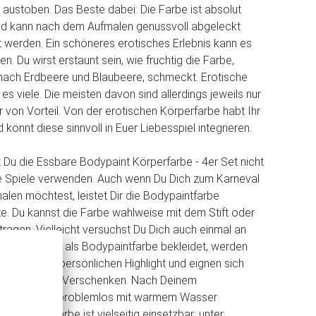
 austoben. Das Beste dabei: Die Farbe ist absolut
nd kann nach dem Aufmalen genussvoll abgeleckt
werden. Ein schöneres erotisches Erlebnis kann es
en. Du wirst erstaunt sein, wie fruchtig die Farbe,
nach Erdbeere und Blaubeere, schmeckt. Erotische
s viele. Die meisten davon sind allerdings jeweils nur
r von Vorteil. Von der erotischen Körperfarbe habt Ihr
könnt diese sinnvoll in Euer Liebesspiel integrieren.
t Du die Essbare Bodypaint Körperfarbe - 4er Set nicht
he Spiele verwenden. Auch wenn Du Dich zum Karneval
alen möchtest, leistet Dir die Bodypaintfarbe
te. Du kannst die Farbe wahlweise mit dem Stift oder
ragen. Vielleicht versuchst Du Dich auch einmal an
s? Mit nichts als Bodypaintfarbe bekleidet, werden
einem ganz persönlichen Highlight und eignen sich
orragend zum Verschenken. Nach Deinem
ässt sie sich problemlos mit warmem Wasser
Körpermalfarbe ist vielseitig einsetzbar; unter