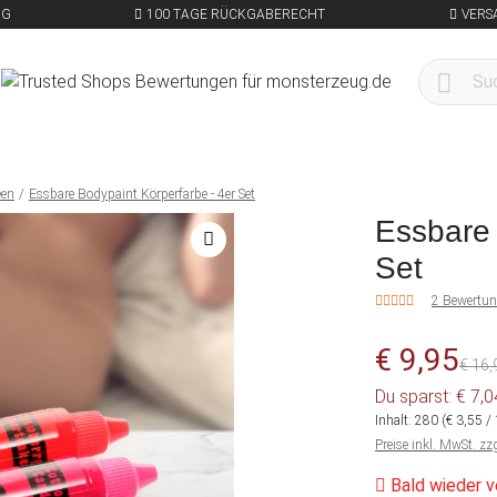
NG
100 TAGE RÜCKGABERECHT
VERS
een
Essbare Bodypaint Körperfarbe - 4er Set
Essbare 
Set
2 Bewertu
€ 9,95
€ 16,
Du sparst: € 7,
Inhalt:
280
(€ 3,55 
Preise inkl. MwSt. zz
Bald wieder v