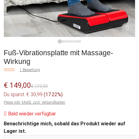
1
2
3
4
5
6
7
8
Fuß-Vibrationsplatte mit Massage-
Wirkung
1 Bewertung
€ 149,00
€ 179,99
Du sparst: € 30,99
(17.22%)
Preise inkl. MwSt. zzgl. Versandkosten
Bald wieder verfügbar
Benachrichtige mich, sobald das Produkt wieder auf
Lager ist.