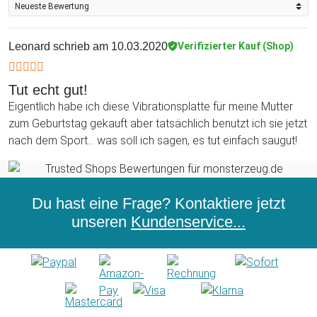
jedenfalls definitiv etwas anfangen, ohne dass es unbeachtet
in die Ecke gestellt wird und nur zur Dekoration dienen würde.
Beim Verschenken dieses Vibrationsboards schlägst Du
Leonard
schrieb am 10.03.2020
Verifizierter Kauf (Shop)
gleich zwei Fliegen mit einer Klappe: Denn wenn Du selbst
einmal das Bedürfnis verspüren solltest, Dich mithilfe der
Tut echt gut!
Platte massieren zu lassen, lässt Dich die Beschenkte diese
Eigentlich habe ich diese Vibrationsplatte für meine Mutter
sicherlich für eine Weile benutzen. Insbesondere in der
zum Geburtstag gekauft aber tatsächlich benutzt ich sie jetzt
heutigen Zeit der Schnelllebigkeit kannst Du gar nicht genug
nach dem Sport... was soll ich sagen, es tut einfach saugut!
für Entspannungsmomente sorgen!
Du hast eine Frage? Kontaktiere jetzt
unseren
Kundenservice...