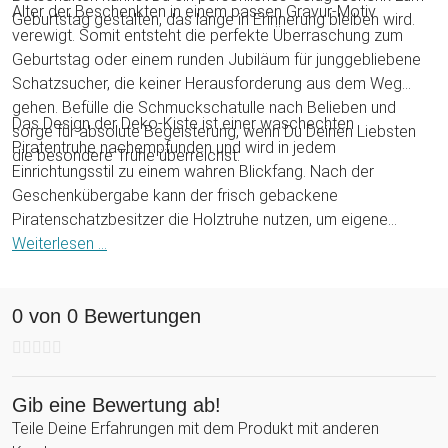
Alter der Beschenkten in einem passen Gravur-Motiv
Geburtstag gestalten, das lange in Erinnerung bleiben wird.
verewigt. Somit entsteht die perfekte Überraschung zum
Geburtstag oder einem runden Jubiläum für junggebliebene
Schatzsucher, die keiner Herausforderung aus dem Weg
gehen. Befülle die Schmuckschatulle nach Belieben und
Das Design der Deko-Kiste ist einer waschechten
sorge für absolute Begeisterung, wenn Du Deinen Liebsten
Piratentruhe nachempfunden und wird in jedem
die besondere Truhe überreichst.
Einrichtungsstil zu einem wahren Blickfang. Nach der
Geschenkübergabe kann der frisch gebackene
Piratenschatzbesitzer die Holztruhe nutzen, um eigene
Geheimnisse wie den verschollenen Süßigkeitenvorrat vor
Weiterlesen ...
ungewollten Blicken zu verbergen. Schon entstehen neue
Mysterien um einen wertvollen Schatz im Kreise Deiner
0 von 0 Bewertungen
Mitmenschen!
Gib eine Bewertung ab!
Teile Deine Erfahrungen mit dem Produkt mit anderen