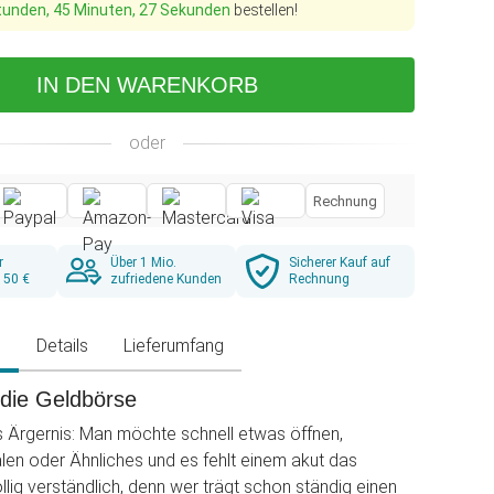
tunden, 45 Minuten, 25 Sekunden
bestellen!
IN DEN WARENKORB
oder
Rechnung
r
Über 1 Mio.
Sicherer Kauf auf
 50 €
zufriedene Kunden
Rechnung
g
Details
Lieferumfang
r die Geldbörse
 Ärgernis: Man möchte schnell etwas öffnen,
len oder Ähnliches und es fehlt einem akut das
öllig verständlich, denn wer trägt schon ständig einen