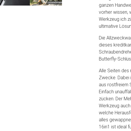
ganzen Handwer
vorher wissen,
Werkzeug ich zü
ultimative Lösu
Die Allzweckwaf
dieses kreditka
Schraubendreher
Butterfly-Schlü
Alle Seiten des 
Zwecke. Dabei i
aus rostfreiem 
Einfach unauffäl
zücken. Der Meh
Werkzeug auch p
welche Herausfo
alles gewappnet
16in1 ist ideal f