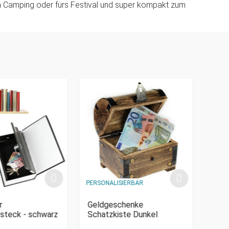
m Camping oder fürs Festival und super kompakt zum
PERSONALISIERBAR
PERSO
r
Geldgeschenke
Spar
steck - schwarz
Schatzkiste Dunkel
€ 29