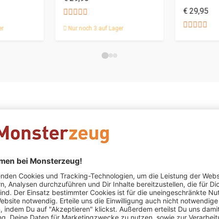
€ 29,95
er
Nur noch 3 auf Lager
Heike Schulte
schrieb am 15.12.2020
Verifizierter Kauf (
Originelle Geschenkidee.
Originelle Geschenkidee. Unkomplizierte Kaufabwicklung.
Michael Rost
schrieb am 11.12.2020
Verifizierter Kauf (S