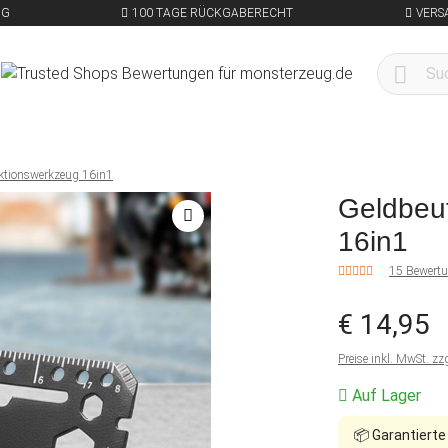
NG
100 TAGE RÜCKGABERECHT
VERS
nktionswerkzeug 16in1
Geldbeut
16in1
15 Bewert
€ 14,95
Preise inkl. MwSt. zz
Auf Lager
📦
Garantierte