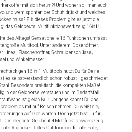
kerkoffer mit sich herum?! Und woher soll man auch
 wo und wem spontan der Schuh drückt und welches
cken muss? Für dieses Problem gibt es jetzt die
ng: das Geldbeutel Multifunktionswerkzeug 16in1!
fe des Alltags! Sensationelle 16 Funktionen umfasst
rtengroße Multitool. Unter anderem: Dosenöffner,
, Lineal, Flaschenöffner, Schraubenschlüssel,
ssel und Winkelmesser.
rechteckigen 16-in-1 Multitools nutzt Du für Deine
st es selbstverständlich schön robust - geschmiedet
Stahl. Besonders praktisch: die kompakten Maße!
lig in der Geldbörse verstauen und im Bedarfsfall
raufwand ist gleich Null! Übrigens kannst Du das
roblemlos mit auf Reisen nehmen. Du weißt nie,
rderungen auf Dich warten. Doch jetzt bist Du für
! Das elegante Geldbeutel Multifunktionswerkzeug
ür alle Anpacker. Tolles Outdoortool für alle Fälle,