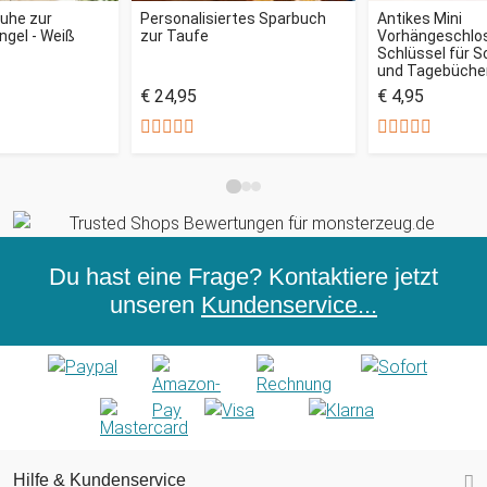
ruhe zur
Personalisiertes Sparbuch
Antikes Mini
gel - Weiß
zur Taufe
Vorhängeschlo
Schlüssel für 
und Tagebüche
€ 24,95
€ 4,95
Du hast eine Frage? Kontaktiere jetzt
unseren
Kundenservice...
Hilfe & Kundenservice