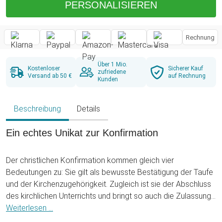
PERSONALISIEREN
Rechnung
Über 1 Mio.
Kostenloser
Sicherer Kauf
zufriedene
Versand ab 50 €
auf Rechnung
Kunden
Beschreibung
Details
Ein echtes Unikat zur Konfirmation
Der christlichen Konfirmation kommen gleich vier
Bedeutungen zu: Sie gilt als bewusste Bestätigung der Taufe
und der Kirchenzugehörigkeit. Zugleich ist sie der Abschluss
des kirchlichen Unterrichts und bringt so auch die Zulassung
zum Abendmahl mit sich. Vor allem aber steht die
Weiterlesen ...
Konfirmation für den Eintritt in das kirchliche