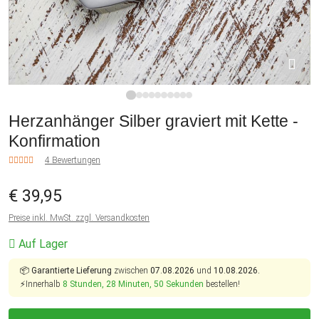
1
2
3
4
5
6
7
8
9
10
Herzanhänger Silber graviert mit Kette -
Konfirmation
4 Bewertungen
€ 39,95
Preise inkl. MwSt. zzgl. Versandkosten
Auf Lager
📦
Garantierte Lieferung
zwischen
07.08.2026
und
10.08.2026.
⚡Innerhalb
8 Stunden, 28 Minuten, 49 Sekunden
bestellen!