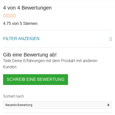
ihr Konfirmationsdatum eintragen und das war's schon. Wir
gravieren alles ganz professionell auf den Anhänger und
4 von 4 Bewertungen
schicken es Dir liebevoll verpackt zu. So verschenkst Du
nicht nur ein schickes Schmuckstück, sondern zugleich eine
4.75 von 5 Sternen
bleibende Erinnerung an den Tag der Konformation.
FILTER ANZEIGEN
Gib eine Bewertung ab!
Teile Deine Erfahrungen mit dem Produkt mit anderen
Kunden.
SCHREIB EINE BEWERTUNG
Sortiert nach