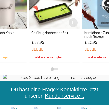
sch Kerze
Golf Kugelschreiber Set
Krimidinner Zu
nach Rezept
€ 23,95
€ 22,95
 Lager
Bald wieder verfügbar
Bald wieder verf
Du hast eine Frage? Kontaktiere jetzt
unseren
Kundenservice...