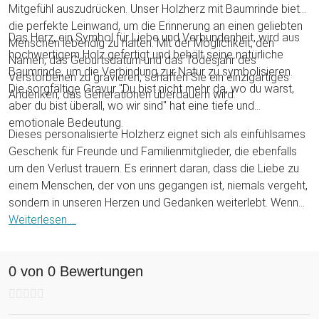
Mitgefühl auszudrücken. Unser Holzherz mit Baumrinde bietet
die perfekte Leinwand, um die Erinnerung an einen geliebten
Das Herz, ein Symbol für Liebe und Verbundenheit, wird aus
Menschen lebendig zu halten. Mit der Möglichkeit, den
hochwertigem Holz gefertigt und behält seine natürliche
Namen, das Geburtsdatum und das Todesjahr des
Baumrinde, um die Verbindung zur Natur zu symbolisieren.
Verstorbenen zu gravieren, schaffen Sie ein einzigartiges
Die sorgfältige Gravur "Du bist nicht mehr da, wo du warst,
Andenken, das Generationen überdauern wird.
aber du bist überall, wo wir sind" hat eine tiefe und
emotionale Bedeutung.
Dieses personalisierte Holzherz eignet sich als einfühlsames
Geschenk für Freunde und Familienmitglieder, die ebenfalls
um den Verlust trauern. Es erinnert daran, dass die Liebe zu
einem Menschen, der von uns gegangen ist, niemals vergeht,
sondern in unseren Herzen und Gedanken weiterlebt. Wenn
Du auf der Suche nach einem sinnvollen und dauerhaften
Weiterlesen ...
Trauergeschenk sind, das Trost und Erinnerung spendet, dann
ist unser personalisiertes Holzherz mit Baumrinde die
0 von 0 Bewertungen
perfekte Wahl. Es hilft dabei, den geliebten Menschen in
ehrender Erinnerung zu halten und die Verbundenheit zu
bewahren, die durch die Zeit und den Raum hindurchreicht.