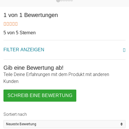
Ob zum Muttertag, zum Geburtstag oder einfach nur als
außergewöhnliches Dankeschön Geschenk, unser
1 von 1 Bewertungen
personalisierter Kristall für Mama ist die perfekte Antwort auf
die Frage, was die schönsten Geschenke für Mama sind. Er
5 von 5 Sternen
ist wunderschön, kann als praktischer Briefbeschwerer
benutzt werden und ist ein elegantes Zeichen der
Wertschätzung Eurer Mama. Mit dieser persönlichen
FILTER ANZEIGEN
Liebesbotschaft habt ihr ins Schwarze getroffen!
Gib eine Bewertung ab!
Teile Deine Erfahrungen mit dem Produkt mit anderen
Kunden.
SCHREIB EINE BEWERTUNG
Sortiert nach