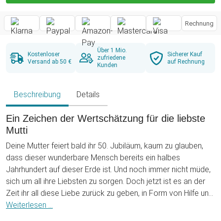
Rechnung
Über 1 Mio.
Kostenloser
Sicherer Kauf
zufriedene
Versand ab 50 €
auf Rechnung
Kunden
Beschreibung
Details
Ein Zeichen der Wertschätzung für die liebste
Mutti
Deine Mutter feiert bald ihr 50. Jubiläum, kaum zu glauben,
dass dieser wunderbare Mensch bereits ein halbes
Jahrhundert auf dieser Erde ist. Und noch immer nicht müde,
sich um all ihre Liebsten zu sorgen. Doch jetzt ist es an der
Zeit ihr all diese Liebe zurück zu geben, in Form von Hilfe und
aufrichtiger Wertschätzung. Du suchst nach einem Geschenk
Weiterlesen ...
für Mama zum Geburtstag, das all das ausdrückt? Dann