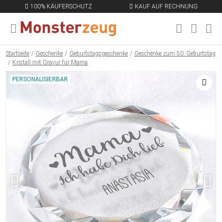
100% KÄUFERSCHUTZ
KAUF AUF RECHNUNG
MENÜ SCHLIESSEN
EN
Startseite
Geschenke
Geburtstagsgeschenke
Geschenke zum 50. Geburtstag
Kristall mit Gravur für Mama
PERSONALISIERBAR