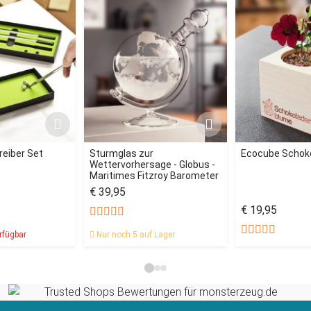
reiber Set
Sturmglas zur
Ecocube Schok
Wettervorhersage - Globus -
Maritimes Fitzroy Barometer
€ 39,95
€ 19,95
rfügbar
Nur noch 5 auf Lager