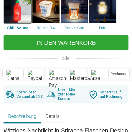
Chili Sauce
Ramen Box
Ramen Cup
Ente
IN DEN WARENKORB
oder
Rechnung
Über 1 Mio.
Kostenloser
Sicherer Kauf
zufriedene
Versand ab 50 €
auf Rechnung
Kunden
Beschreibung
Details
Witziges Nachtlicht in Sriracha Flaschen Design