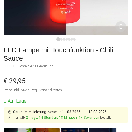
1
2
3
4
5
6
7
LED Lampe mit Touchfunktion - Chili
Sauce
Schreib eine Bewertung
€ 29,95
Preise inkl. MwSt. zzgl. Versandkosten
Auf Lager
📦
Garantierte Lieferung
zwischen
11.08.2026
und
13.08.2026.
⚡Innerhalb
2 Tage, 14 Stunden, 18 Minuten, 13 Sekunden
bestellen!