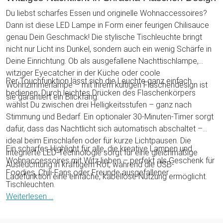
Du liebst scharfes Essen und originelle Wohnaccessoires?
Dann ist diese LED Lampe in Form einer feurigen Chilisauce
genau Dein Geschmack! Die stylische Tischleuchte bringt
nicht nur Licht ins Dunkel, sondern auch ein wenig Schärfe in
Deine Einrichtung. Ob als ausgefallene Nachttischlampe,
witziger Eyecatcher in der Küche oder coole
Per Touchfunktion lässt sich die Leuchte ganz einfach
Wohnzimmerlampe – mit ihrem kultigen Flaschendesign ist
bedienen: Durch leichtes Drücken des Flaschenkörpers
sie garantiert ein Blickfang.
wählst Du zwischen drei Helligkeitsstufen – ganz nach
Stimmung und Bedarf. Ein optionaler 30-Minuten-Timer sorgt
dafür, dass das Nachtlicht sich automatisch abschaltet –
ideal beim Einschlafen oder für kurze Lichtpausen. Die
Ein scharfes Highlight für alle, die kreative Lampen und
integrierte LED-Technologie sorgt für eine gleichmäßige
Wohnaccessoires mit Witz lieben – perfekt als Geschenk für
Ausleuchtung in kräftigem Rot, während die USB-
Foodies, Chili-Fans oder Freunde ausgefallener
Ladefunktion eine einfache, kabellose Nutzung ermöglicht.
Tischleuchten.
Weiterlesen ...