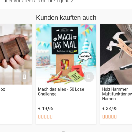
über vor allem als Grillbrett genutzt.
Kunden kauften auch
Box
Mach das alles - 50 Lose
Holz Hammer
Challenge
Multifunktions
Namen
€ 19,95
€ 34,95