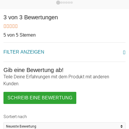
oder um Vorspeisen oder eine Käseplatte anzurichten. Eine
echte Bereicherung für jeden Haushalt - gutaussehend und
3 von 3 Bewertungen
praktisch! Was will man mehr?!
5 von 5 Sternen
FILTER ANZEIGEN
Gib eine Bewertung ab!
Teile Deine Erfahrungen mit dem Produkt mit anderen
Kunden.
SCHREIB EINE BEWERTUNG
Sortiert nach