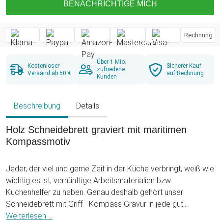
BENACHRICHTIGE MICH
Rechnung
Über 1 Mio.
Kostenloser
Sicherer Kauf
zufriedene
Versand ab 50 €
auf Rechnung
Kunden
Beschreibung
Details
Holz Schneidebrett graviert mit maritimen
Kompassmotiv
Jeder, der viel und gerne Zeit in der Küche verbringt, weiß wie
wichtig es ist, vernünftige Arbeitsmaterialien bzw.
Küchenhelfer zu haben. Genau deshalb gehört unser
Schneidebrett mit Griff - Kompass Gravur in jede gut
ausgestattete Küche! Das hochwertige Schneidebrett
Weiterlesen ...