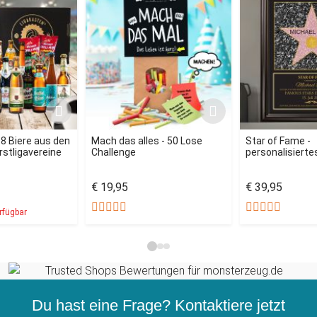
18 Biere aus den
Mach das alles - 50 Lose
Star of Fame -
rstligavereine
Challenge
personalisiertes
€ 19,95
€ 39,95
rfügbar
Du hast eine Frage? Kontaktiere jetzt