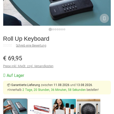
1
2
3
4
5
6
7
Roll Up Keyboard
Schreib eine Bewertung
€ 69,95
Preise inkl. MwSt. zzgl. Versandkosten
Auf Lager
📦
Garantierte Lieferung
zwischen
11.08.2026
und
13.08.2026.
⚡Innerhalb
2 Tage, 20 Stunden, 36 Minuten, 57 Sekunden
bestellen!