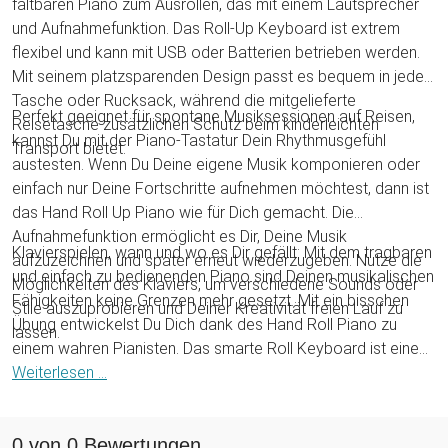
faltbaren Piano zum Ausrollen, das mit einem Lautsprecher
und Aufnahmefunktion. Das Roll-Up Keyboard ist extrem
flexibel und kann mit USB oder Batterien betrieben werden.
Mit seinem platzsparenden Design passt es bequem in jede
Tasche oder Rucksack, während die mitgelieferte
Perfekt geeignet für spontane Musiksessionen auf Reisen,
Reisetasche zusätzlichen Schutz beim kinderleichten
kannst Du mit der Piano-Tastatur Dein Rhythmusgefühl
Transport bietet.
austesten. Wenn Du Deine eigene Musik komponieren oder
einfach nur Deine Fortschritte aufnehmen möchtest, dann ist
das Hand Roll Up Piano wie für Dich gemacht. Die
Aufnahmefunktion ermöglicht es Dir, Deine Musik
Klavierspielen, wann und wo es Dir gefällt: Mit dem tragbaren
aufzuzeichnen und später erneut wiederzugeben. Nutze die
und einfach zu bedienenden Piano sind Deinen musikalischen
Möglichkeiten des Klaviers, um verschiedene Sounds oder
Fähigkeiten keine Grenzen mehr gesetzt. Mit ein bisschen
Stile auszuprobieren und Deiner Kreativität freien Lauf zu
Übung entwickelst Du Dich dank des Hand Roll Piano zu
lassen.
einem wahren Pianisten. Das smarte Roll Keyboard ist eine
überragende Geschenkidee für alle Musiker und angehende
Weiterlesen ...
Komponisten, die schonmal selbst so richtig in die Tasten
hauen wollten!
0 von 0 Bewertungen