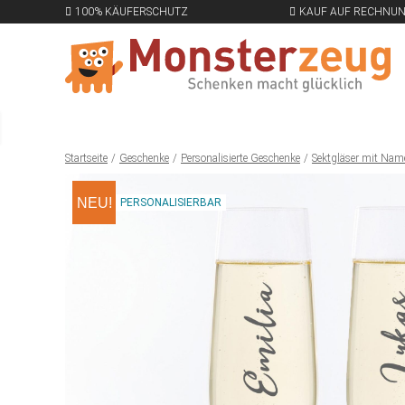
100% KÄUFERSCHUTZ
KAUF AUF RECHNU
Startseite
Geschenke
Personalisierte Geschenke
Sektgläser mit Nam
NEU!
PERSONALISIERBAR