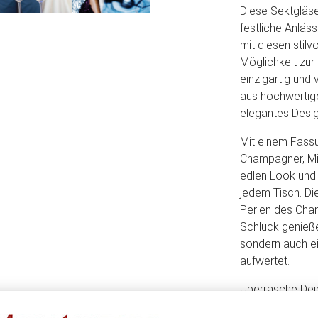
Diese Sektgläse
festliche Anläs
mit diesen stilv
Möglichkeit zur
einzigartig und 
aus hochwertigem
elegantes Desig
Mit einem Fassu
Champagner, Mim
edlen Look und 
jedem Tisch. Di
Perlen des Cham
Schluck genießen
sondern auch ei
aufwertet.
Überrasche Dein
Sektgläsern un