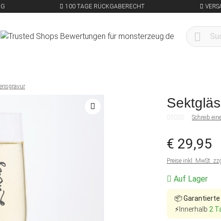
NG
100 TAGE RÜCKGABERECHT
VERS
ensgravur
Sektglä
Schreib ei
€ 29,95
Preise inkl. MwSt. zz
Auf Lager
📦
Garantierte
⚡Innerhalb
2 T