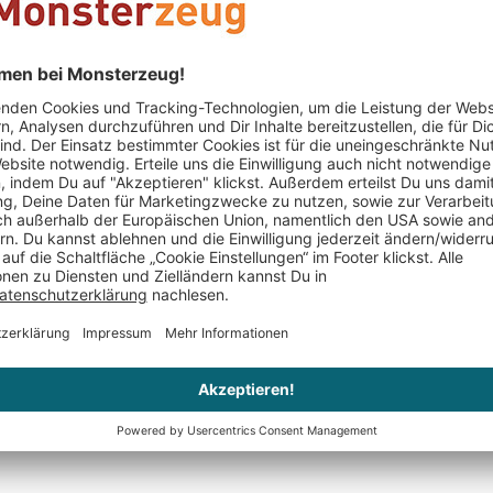
Erlebnis. Ideal
oder einfach al
Ein Geschenk, d
Anlässen zum E
Momente erinne
Keine Bewertungen gefunden. Geh voran und teil De