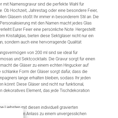
r mit Namensgravur sind die perfekte Wahl für
se. Ob Hochzeit, Jahrestag oder eine besondere Feier,
ollen Gläsern stoßt Ihr immer in besonderem Stil an. Die
 Personalisierung mit den Namen macht jedes Glas
verleiht Eurer Feier eine persönliche Note. Hergestellt
 Kristallglas, bieten diese Sektgläser nicht nur ein
n, sondern auch eine hervorragende Qualität.
ngsvermögen von 200 ml sind sie ideal für
osas und Sektcocktails. Die Gravur sorgt für einen
macht die Gläser zu einem echten Hingucker auf
e schlanke Form der Gläser sorgt dafür, dass die
pagners lange erhalten bleiben, sodass Ihr jeden
 könnt. Diese Gläser sind nicht nur funktional,
n dekoratives Element, das jede Tischdekoration
e Liebsten mit diesen individuell gravierten
d mache jeden Anlass zu einem unvergesslichen