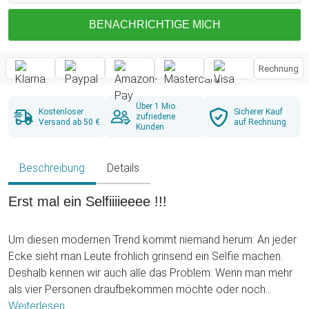
BENACHRICHTIGE MICH
Rechnung
Über 1 Mio.
Kostenloser
Sicherer Kauf
zufriedene
Versand ab 50 €
auf Rechnung
Kunden
Beschreibung
Details
Erst mal ein Selfiiiieeee !!!
Um diesen modernen Trend kommt niemand herum: An jeder
Ecke sieht man Leute fröhlich grinsend ein Selfie machen.
Deshalb kennen wir auch alle das Problem: Wenn man mehr
als vier Personen draufbekommen möchte oder noch
irgendwas im Hintergrund erkennbar sein soll, bräuchtest Du
Weiterlesen ...