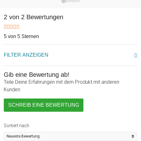
Nicht umsonst wurde das Wort bereits 2013 zum englischen
Wort des Jahres gekürt. Perfektioniere den Trend des Selfies
2 von 2 Bewertungen
und lasse Deine Freunde staunen - mit diesem weit
ausziehbaren Handystick auf bis zu 60 cm bist Du der Selfie-
5 von 5 Sternen
Star und machst überall geniale Bilder!
FILTER ANZEIGEN
Gib eine Bewertung ab!
Teile Deine Erfahrungen mit dem Produkt mit anderen
Kunden.
SCHREIB EINE BEWERTUNG
Sortiert nach