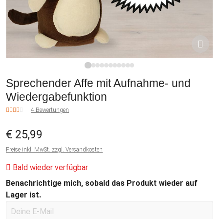
1
2
3
4
5
6
7
8
9
10
11
Sprechender Affe mit Aufnahme- und
Wiedergabefunktion
4 Bewertungen
€ 25,99
Preise inkl. MwSt. zzgl. Versandkosten
Bald wieder verfügbar
Benachrichtige mich, sobald das Produkt wieder auf
Lager ist.