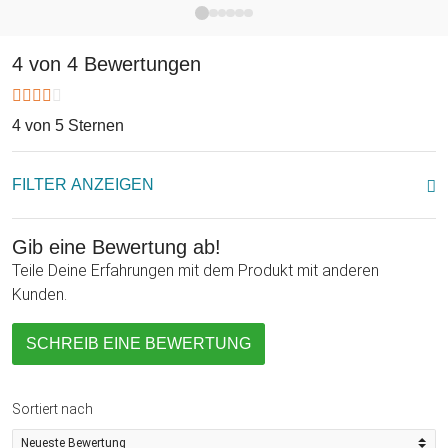
unanständigen Ausdrücken nicht Halt. Dies ist seine verbale
Art, mit Kot zu werfen. Die Batterien für das gesprächige
Vergnügen sind bereits integriert. Zücke den Sprechenden
4 von 4 Bewertungen
Affen mit Aufnahme- und Wiedergabefunktion beim nächsten
Treffen mit den Freunden, als kleine Nervensäge im Büro
oder verschenke ihn als plüschiges Scherzgadget.
4 von 5 Sternen
FILTER ANZEIGEN
Gib eine Bewertung ab!
Teile Deine Erfahrungen mit dem Produkt mit anderen
Kunden.
SCHREIB EINE BEWERTUNG
Sortiert nach