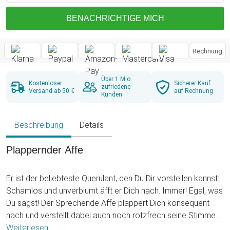
BENACHRICHTIGE MICH
Rechnung
Über 1 Mio.
Kostenloser
Sicherer Kauf
zufriedene
Versand ab 50 €
auf Rechnung
Kunden
Beschreibung
Details
Plappernder Affe
Er ist der beliebteste Querulant, den Du Dir vorstellen kannst:
Schamlos und unverblümt äfft er Dich nach. Immer! Egal, was
Du sagst! Der Sprechende Affe plappert Dich konsequent
nach und verstellt dabei auch noch rotzfrech seine Stimme.
Was für ein dreistes Kerlchen!
Weiterlesen ...