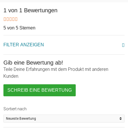
1 von 1 Bewertungen
Die Touchscreen Handschuhe in elegantem schwarz sind ein
Muss für Menschen, die Kommunikation genauso lieben wie
die Unversehrtheit der eigenen Hände. Die wohlig warme
5 von 5 Sternen
Finger genauso schätzen wie schnelles Antworten auf
Nachrichten aus dem Äther. Also verzagt nicht, Freunde -
FILTER ANZEIGEN
Rettung naht.
Gib eine Bewertung ab!
Teile Deine Erfahrungen mit dem Produkt mit anderen
Kunden.
SCHREIB EINE BEWERTUNG
Sortiert nach