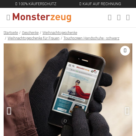
100% KÄUFERSCHUTZ
KAUF AUF RECHNUNG
MENÜ SCHLIESSEN
EN
Startseite
Geschenke
Weihnachtsgeschenke
Weihnachtsgeschenke für Frauen
Touchscreen Handschuhe - schwarz