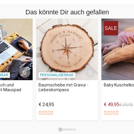
Schatz? Ein Anruf von Mama oder der Chefin? Es sind diese
Das könnte Dir auch gefallen
Situationen im Leben, in denen man sich fühlt wie Neo, der
sich zwischen der roten und der blauen Pille entscheiden
muss. Ziehe ich die Handschuhe aus, um das Handy
SALE
bedienen zu können, riskiere aber, mir die Finger abzufrieren -
oder warte ich, bis ich im Warmen bin, dann aber ist es
womöglich zu spät? Es ist recht offensichtlich, wohin das
hier führt: zu den Touchscreen Handschuhen in schwarz.
Die nämlich, haben an den Fingerspitzen leitfähiges Material
RBAR
PERSONALISIERBAR
eingestrickt, sodass man damit unproblematisch
Smartphones (und andere Touchscreens) bedienen kann,
sch und
Baumscheibe mit Gravur -
Baby Kuschelkis
mit Mauspad
Liebeskompass
ohne dass der Winter seine kalten Finger nach den, nun ja,
eigenen Fingern ausstreckt. Schatz schreibt eine Nachricht?
€ 24,95
€ 49,95
€ 59,95
Easy peasy zurücktippen. Mama oder Chefin rufen an? Fix
drangehen. Einen lustigen Tweet raushauen, den man sonst
vergisst, wenn man wartet? Locker schneeflockig twittern.
(Verstanden? Schneeflockig? Weil Winter, haha. Ja, ist ja
gut.)