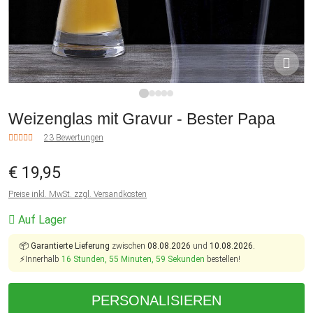
1
2
3
4
5
Weizenglas mit Gravur - Bester Papa
23 Bewertungen
€ 19,95
Preise inkl. MwSt. zzgl. Versandkosten
Auf Lager
📦
Garantierte Lieferung
zwischen
08.08.2026
und
10.08.2026.
⚡Innerhalb
16 Stunden, 55 Minuten, 58 Sekunden
bestellen!
PERSONALISIEREN