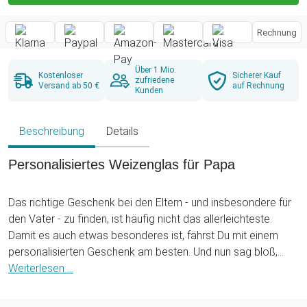
Rechnung
Über 1 Mio.
Kostenloser
Sicherer Kauf
zufriedene
Versand ab 50 €
auf Rechnung
Kunden
Beschreibung
Details
Personalisiertes Weizenglas für Papa
Das richtige Geschenk bei den Eltern - und insbesondere für
den Vater - zu finden, ist häufig nicht das allerleichteste.
Damit es auch etwas besonderes ist, fährst Du mit einem
personalisierten Geschenk am besten. Und nun sag bloß,
Dein Papa gönnt sich zum Feierabend auch noch ganz gern
Weiterlesen ...
ein gutes Weizen? Dann mache ihm doch mit dem gravierten
Weizenglas - Bester Papa eine besondere Freude.